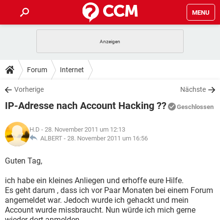
MENU
HOME
SPIELE
STREAMING
TIPPS & TRICKS
Forum
Internet
ANDROID
IOS
SPIELE
STREAMING
DOWNLOADS
Vorherige
Nächste
WINDOWS 10
INSTAGRAM
ANDROID
IOS
IP-Adresse nach Account Hacking ??
WHATSAPP
SPIELE
TIKTOK
STREAMING
Geschlossen
FORUM
WINDOWS 10
INSTAGRAM
FACEBOOK
ANDROID
HARDWARE
IOS
H.D
- 28. November 2011 um 12:13
WHATSAPP
SPIELE
TIKTOK
STREAMING
LEXIKON
ALBERT -
28. November 2011 um 16:56
WINDOWS 10
INSTAGRAM
FACEBOOK
ANDROID
HARDWARE
IOS
WHATSAPP
SPIELE
TIKTOK
STREAMING
Guten Tag,
WINDOWS 10
INSTAGRAM
FACEBOOK
ANDROID
HARDWARE
IOS
ich habe ein kleines Anliegen und erhoffe eure Hilfe.
WHATSAPP
TIKTOK
Es geht darum , dass ich vor Paar Monaten bei einem Forum
WINDOWS 10
INSTAGRAM
FACEBOOK
HARDWARE
angemeldet war. Jedoch wurde ich gehackt und mein
WHATSAPP
TIKTOK
Account wurde missbraucht. Nun würde ich mich gerne
wieder dort anmelden.