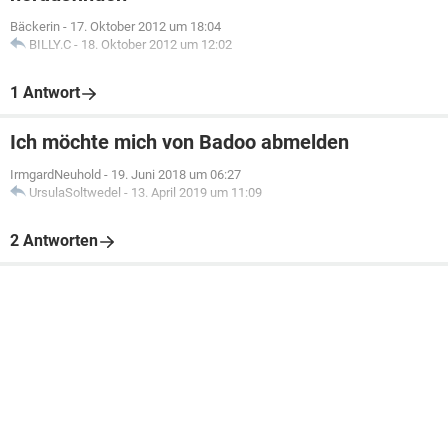
Bäckerin
-
17. Oktober 2012 um 18:04
BILLY.C
-
18. Oktober 2012 um 12:02
1 Antwort
Ich möchte mich von Badoo abmelden
IrmgardNeuhold
-
19. Juni 2018 um 06:27
UrsulaSoltwedel
-
13. April 2019 um 11:09
2 Antworten