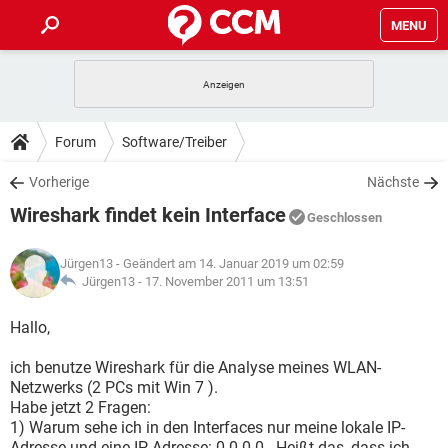
MENU
HOME
SPIELE
STREAMING
TIPPS & TRICKS
Forum
Software/Treiber
ANDROID
IOS
SPIELE
STREAMING
DOWNLOADS
Vorherige
Nächste
WINDOWS 10
INSTAGRAM
ANDROID
IOS
Wireshark findet kein Interface
WHATSAPP
SPIELE
TIKTOK
STREAMING
Geschlossen
FORUM
WINDOWS 10
INSTAGRAM
FACEBOOK
ANDROID
HARDWARE
IOS
Jürgen13
- Geändert am 14. Januar 2019 um 02:59
WHATSAPP
SPIELE
TIKTOK
STREAMING
LEXIKON
Jürgen13 -
17. November 2011 um 13:51
WINDOWS 10
INSTAGRAM
FACEBOOK
ANDROID
HARDWARE
IOS
WHATSAPP
SPIELE
TIKTOK
STREAMING
Hallo,
WINDOWS 10
INSTAGRAM
FACEBOOK
ANDROID
HARDWARE
IOS
ich benutze Wireshark für die Analyse meines WLAN-
WHATSAPP
TIKTOK
Netzwerks (2 PCs mit Win 7 ).
WINDOWS 10
INSTAGRAM
FACEBOOK
HARDWARE
Habe jetzt 2 Fragen:
WHATSAPP
TIKTOK
1) Warum sehe ich in den Interfaces nur meine lokale IP-
Adresse und eine IP-Adresse: 0.0.0.0 . Heißt das, dass ich