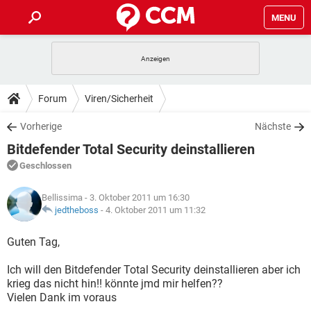
MENU
HOME
SPIELE
STREAMING
TIPPS & TRICKS
Forum
Viren/Sicherheit
ANDROID
IOS
SPIELE
STREAMING
DOWNLOADS
Vorherige
Nächste
WINDOWS 10
INSTAGRAM
ANDROID
IOS
Bitdefender Total Security deinstallieren
WHATSAPP
SPIELE
TIKTOK
STREAMING
FORUM
WINDOWS 10
INSTAGRAM
Geschlossen
FACEBOOK
ANDROID
HARDWARE
IOS
WHATSAPP
SPIELE
TIKTOK
STREAMING
LEXIKON
WINDOWS 10
Bellissima
- 3. Oktober 2011 um 16:30
INSTAGRAM
FACEBOOK
ANDROID
HARDWARE
IOS
jedtheboss
-
4. Oktober 2011 um 11:32
WHATSAPP
SPIELE
TIKTOK
STREAMING
WINDOWS 10
INSTAGRAM
Guten Tag,
FACEBOOK
ANDROID
HARDWARE
IOS
WHATSAPP
TIKTOK
Ich will den Bitdefender Total Security deinstallieren aber ich
WINDOWS 10
INSTAGRAM
FACEBOOK
HARDWARE
krieg das nicht hin!! könnte jmd mir helfen??
WHATSAPP
TIKTOK
Vielen Dank im voraus