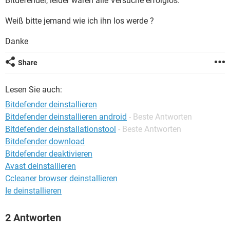
Bitdefender, leider waren alle Versuche erfolglos.
FACEBOOK
HARDWARE
Weiß bitte jemand wie ich ihn los werde ?
Danke
Share
Lesen Sie auch:
Bitdefender deinstallieren
Bitdefender deinstallieren android
- Beste Antworten
Bitdefender deinstallationstool
- Beste Antworten
Bitdefender download
Bitdefender deaktivieren
Avast deinstallieren
Ccleaner browser deinstallieren
Ie deinstallieren
2 Antworten