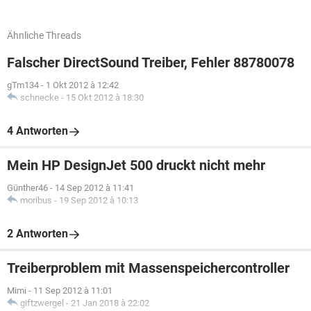
Ähnliche Threads
Falscher DirectSound Treiber, Fehler 88780078
gTm134
-
1 Okt 2012 à 12:42
schnecke
-
15 Okt 2012 à 18:30
4 Antworten
Mein HP DesignJet 500 druckt nicht mehr
Günther46
-
14 Sep 2012 à 11:41
moribus
-
19 Sep 2012 à 10:13
2 Antworten
Treiberproblem mit Massenspeichercontroller
Mimi
-
11 Sep 2012 à 11:01
giftzwergel
-
21 Jan 2018 à 22:02