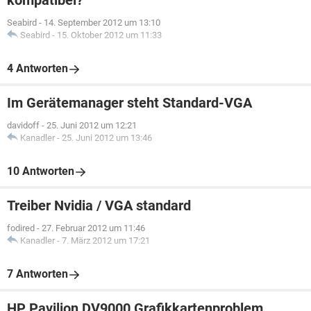
kompatibel?
Seabird
-
14. September 2012 um 13:10
Seabird
-
15. Oktober 2012 um 11:33
4 Antworten
Im Gerätemanager steht Standard-VGA
davidoff
-
25. Juni 2012 um 12:21
Kanadler
-
25. Juni 2012 um 13:46
10 Antworten
Treiber Nvidia / VGA standard
fodired
-
27. Februar 2012 um 11:46
Kanadler
-
7. März 2012 um 17:21
7 Antworten
HP Pavilion DV9000 Grafikkartenproblem