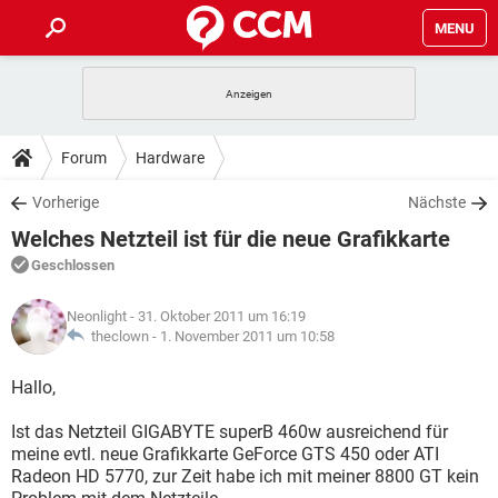
MENU
HOME
SPIELE
STREAMING
TIPPS & TRICKS
Forum
Hardware
ANDROID
IOS
SPIELE
STREAMING
DOWNLOADS
Vorherige
Nächste
WINDOWS 10
INSTAGRAM
ANDROID
IOS
Welches Netzteil ist für die neue Grafikkarte
WHATSAPP
SPIELE
TIKTOK
STREAMING
FORUM
WINDOWS 10
INSTAGRAM
Geschlossen
FACEBOOK
ANDROID
HARDWARE
IOS
WHATSAPP
SPIELE
TIKTOK
STREAMING
LEXIKON
WINDOWS 10
Neonlight
- 31. Oktober 2011 um 16:19
INSTAGRAM
FACEBOOK
ANDROID
HARDWARE
IOS
theclown -
1. November 2011 um 10:58
WHATSAPP
SPIELE
TIKTOK
STREAMING
WINDOWS 10
INSTAGRAM
Hallo,
FACEBOOK
ANDROID
HARDWARE
IOS
WHATSAPP
TIKTOK
Ist das Netzteil GIGABYTE superB 460w ausreichend für
WINDOWS 10
INSTAGRAM
FACEBOOK
HARDWARE
meine evtl. neue Grafikkarte GeForce GTS 450 oder ATI
WHATSAPP
TIKTOK
Radeon HD 5770, zur Zeit habe ich mit meiner 8800 GT kein