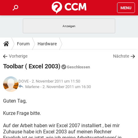
MENU
HOME
SPIELE
STREAMING
TIPPS & TRICKS
Forum
Hardware
ANDROID
IOS
SPIELE
STREAMING
DOWNLOADS
Vorherige
Nächste
WINDOWS 10
INSTAGRAM
ANDROID
IOS
Toolbar ( Excel 2003)
WHATSAPP
SPIELE
TIKTOK
STREAMING
Geschlossen
FORUM
WINDOWS 10
INSTAGRAM
FACEBOOK
ANDROID
HARDWARE
IOS
DOVE
- 2. November 2011 um 11:50
WHATSAPP
SPIELE
TIKTOK
STREAMING
LEXIKON
Marlene -
2. November 2011 um 16:30
WINDOWS 10
INSTAGRAM
FACEBOOK
ANDROID
HARDWARE
IOS
WHATSAPP
SPIELE
TIKTOK
STREAMING
Guten Tag,
WINDOWS 10
INSTAGRAM
FACEBOOK
ANDROID
HARDWARE
IOS
Kurze Frage bitte.
WHATSAPP
TIKTOK
WINDOWS 10
INSTAGRAM
FACEBOOK
HARDWARE
Auf der Arbeit haben wir Excel 2007 installiert , bei mir
WHATSAPP
TIKTOK
Zuhause habe ich Excel 2003 auf meinen Rechner
Fraglich ist es jetzt, wie ich meine Arbeitsunterlagen( in