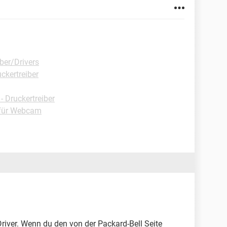
ber/Drivers
ckertreiber
 Druckertreiber
 für Webcam
 Driver. Wenn du den von der Packard-Bell Seite