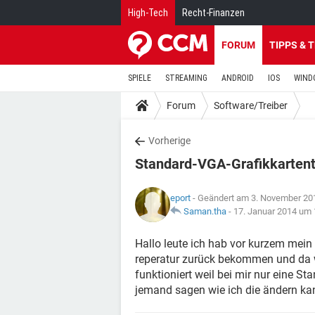
High-Tech
Recht-Finanzen
FORUM
TIPPS & 
SPIELE
STREAMING
ANDROID
IOS
WIND
Forum
Software/Treiber
Vorherige
Standard-VGA-Grafikkartent
eport
- Geändert am 3. November 20
Saman.tha
-
17. Januar 2014 um 
Hallo leute ich hab vor kurzem mein
reperatur zurück bekommen und da wo
funktioniert weil bei mir nur eine St
jemand sagen wie ich die ändern ka