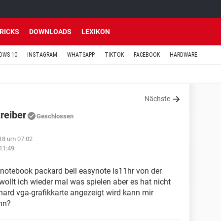
TRICKS
DOWNLOADS
LEXIKON
OWS 10
INSTAGRAM
WHATSAPP
TIKTOK
FACEBOOK
HARDWARE
Nächste
reiber
Geschlossen
18 um 07:02
11:49
 notebook packard bell easynote ls11hr von der
llt ich wieder mal was spielen aber es hat nicht
anard vga-grafikkarte angezeigt wird kann mir
nn?