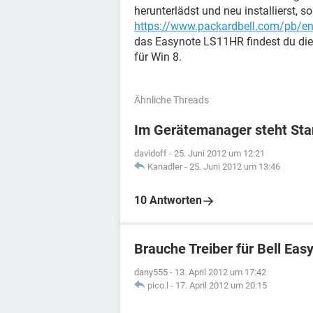
herunterlädst und neu installierst, so
https://www.packardbell.com/pb/e
das Easynote LS11HR findest du die
für Win 8.
Ähnliche Threads
Im Gerätemanager steht St
davidoff
-
25. Juni 2012 um 12:21
Kanadler
-
25. Juni 2012 um 13:46
10 Antworten
Brauche Treiber für Bell Ea
dany555
-
13. April 2012 um 17:42
pico.l
-
17. April 2012 um 20:15