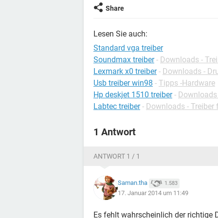
Share
Lesen Sie auch:
Standard vga treiber
Soundmax treiber
-
Downloads - Trei
Lexmark x0 treiber
-
Downloads - Dru
Usb treiber win98
-
Tipps -Hardware
Hp deskjet 1510 treiber
-
Downloads -
Labtec treiber
-
Downloads - Treiber
1 Antwort
ANTWORT 1 / 1
Saman.tha
1.583
17. Januar 2014 um 11:49
Es fehlt wahrscheinlich der richtige