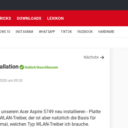
TRICKS
DOWNLOADS
LEXIKON
OWS 10
INSTAGRAM
WHATSAPP
TIKTOK
FACEBOOK
HARDWARE
Nächste
allation
Gelöst
/Geschlossen
2020 um 05:33
unserem Acer Aspire 5749 neu installieren - Platte
LAN-Treiber, der ist aber natürlich die Basis für
t mal, welchen Typ WLAN-Treiber ich brauche.