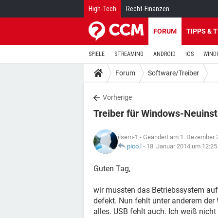
High-Tech
Recht-Finanzen
FORUM
TIPPS & 
SPIELE
STREAMING
ANDROID
IOS
WIND
Forum
Software/Treiber
Vorherige
Treiber für Windows-Neuinst
ilsem-1
- Geändert am 1. Dezember 
pico.l
-
18. Januar 2014 um 12:25
Guten Tag,
wir mussten das Betriebssystem auf 
defekt. Nun fehlt unter anderem der W
alles. USB fehlt auch. Ich weiß nich