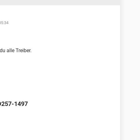
05:34
du alle Treiber.
 D257-1497