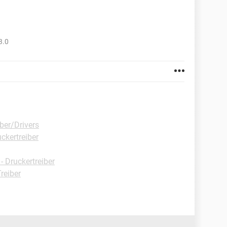
3.0
ber/Drivers
ckertreiber
 Druckertreiber
reiber