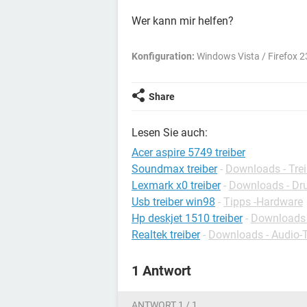
Wer kann mir helfen?
Konfiguration:
Windows Vista / Firefox 2
Share
Lesen Sie auch:
Acer aspire 5749 treiber
Soundmax treiber
-
Downloads - Trei
Lexmark x0 treiber
-
Downloads - Dru
Usb treiber win98
-
Tipps -Hardware
Hp deskjet 1510 treiber
-
Downloads -
Realtek treiber
-
Downloads - Audio-T
1 Antwort
ANTWORT 1 / 1