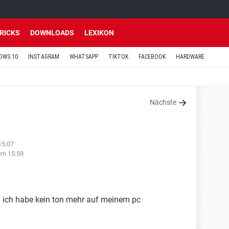
TRICKS
DOWNLOADS
LEXIKON
OWS 10
INSTAGRAM
WHATSAPP
TIKTOK
FACEBOOK
HARDWARE
Nächste
15:07
um 15:59
d ich habe kein ton mehr auf meinem pc