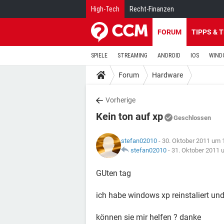
High-Tech
Recht-Finanzen
FORUM
TIPPS & 
SPIELE
STREAMING
ANDROID
IOS
WIND
Forum
Hardware
Vorherige
Kein ton auf xp
Geschlossen
stefan02010
- 30. Oktober 2011 um 
stefan02010
-
31. Oktober 2011 
GUten tag
ich habe windows xp reinstaliert un
können sie mir helfen ? danke