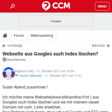
MENU
HOME
SPIELE
STREAMING
TIPPS & TRICKS
Forum
Webmastering
ANDROID
IOS
SPIELE
STREAMING
DOWNLOADS
Vorherige
Nächste
WINDOWS 10
INSTAGRAM
ANDROID
IOS
Webseite aus Googles such Index löschen?
WHATSAPP
SPIELE
TIKTOK
STREAMING
FORUM
WINDOWS 10
INSTAGRAM
Geschlossen
FACEBOOK
ANDROID
HARDWARE
IOS
WHATSAPP
SPIELE
TIKTOK
STREAMING
LEXIKON
WINDOWS 10
BigBoss1982
- 11. Oktober 2011 um 10:54
INSTAGRAM
FACEBOOK
ANDROID
HARDWARE
IOS
Donia Tabboubi
-
11. Oktober 2011 um 11:51
WHATSAPP
SPIELE
TIKTOK
STREAMING
WINDOWS 10
INSTAGRAM
Guten Abend zusammen !
FACEBOOK
ANDROID
HARDWARE
IOS
WHATSAPP
TIKTOK
Ich möchte meine Webseite(www.bikkandine.fr.ht ) aus
WINDOWS 10
INSTAGRAM
FACEBOOK
HARDWARE
Googles such Index löschen und sie mit meinem neuen
WHATSAPP
TIKTOK
Domain mit com. Links ersetzten.