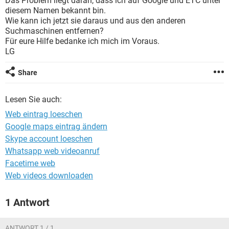
Das Problem liegt daran, dass ich auf Google und ETC unter
FACEBOOK
HARDWARE
diesem Namen bekannt bin.
Wie kann ich jetzt sie daraus und aus den anderen
Suchmaschinen entfernen?
Für eure Hilfe bedanke ich mich im Voraus.
LG
Share
Lesen Sie auch:
Web eintrag loeschen
Google maps eintrag ändern
Skype account loeschen
Whatsapp web videoanruf
Facetime web
Web videos downloaden
1 Antwort
ANTWORT 1 / 1