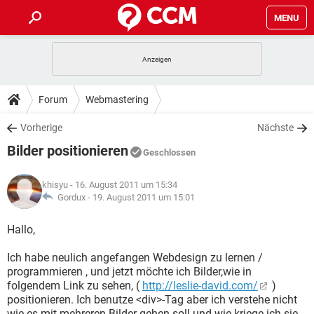
MENU
HOME
SPIELE
STREAMING
TIPPS & TRICKS
Forum
Webmastering
ANDROID
IOS
SPIELE
STREAMING
DOWNLOADS
Vorherige
Nächste
WINDOWS 10
INSTAGRAM
ANDROID
IOS
Bilder positionieren
WHATSAPP
SPIELE
TIKTOK
STREAMING
Geschlossen
FORUM
WINDOWS 10
INSTAGRAM
FACEBOOK
ANDROID
HARDWARE
IOS
khisyu
- 16. August 2011 um 15:34
WHATSAPP
SPIELE
TIKTOK
STREAMING
LEXIKON
Gordux -
19. August 2011 um 15:01
WINDOWS 10
INSTAGRAM
FACEBOOK
ANDROID
HARDWARE
IOS
WHATSAPP
SPIELE
TIKTOK
STREAMING
Hallo,
WINDOWS 10
INSTAGRAM
FACEBOOK
ANDROID
HARDWARE
IOS
Ich habe neulich angefangen Webdesign zu lernen /
WHATSAPP
TIKTOK
programmieren , und jetzt möchte ich Bilder,wie in
WINDOWS 10
INSTAGRAM
FACEBOOK
HARDWARE
folgendem Link zu sehen, (
http://leslie-david.com/
)
WHATSAPP
TIKTOK
positionieren. Ich benutze <div>-Tag aber ich verstehe nicht
wie es mit mehreren Bilder gehen soll und wie kriege ich sie