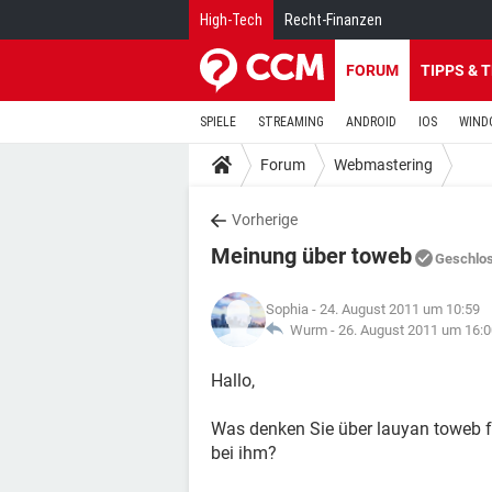
High-Tech
Recht-Finanzen
FORUM
TIPPS & 
SPIELE
STREAMING
ANDROID
IOS
WIND
Forum
Webmastering
Vorherige
Meinung über toweb
Geschlo
Sophia
- 24. August 2011 um 10:59
Wurm -
26. August 2011 um 16:0
Hallo,
Was denken Sie über lauyan toweb fü
bei ihm?