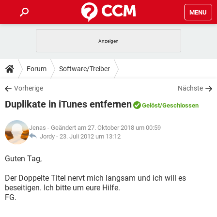
MENU
HOME
SPIELE
STREAMING
TIPPS & TRICKS
Forum
Software/Treiber
ANDROID
IOS
SPIELE
STREAMING
DOWNLOADS
Vorherige
Nächste
WINDOWS 10
INSTAGRAM
ANDROID
IOS
Duplikate in iTunes entfernen
WHATSAPP
SPIELE
TIKTOK
STREAMING
Gelöst
/Geschlossen
FORUM
WINDOWS 10
INSTAGRAM
FACEBOOK
ANDROID
HARDWARE
IOS
Jenas
- Geändert am 27. Oktober 2018 um 00:59
WHATSAPP
SPIELE
TIKTOK
STREAMING
LEXIKON
Jordy -
23. Juli 2012 um 13:12
WINDOWS 10
INSTAGRAM
FACEBOOK
ANDROID
HARDWARE
IOS
WHATSAPP
SPIELE
TIKTOK
STREAMING
Guten Tag,
WINDOWS 10
INSTAGRAM
FACEBOOK
ANDROID
HARDWARE
IOS
Der Doppelte Titel nervt mich langsam und ich will es
WHATSAPP
TIKTOK
beseitigen. Ich bitte um eure Hilfe.
WINDOWS 10
INSTAGRAM
FACEBOOK
HARDWARE
FG.
WHATSAPP
TIKTOK