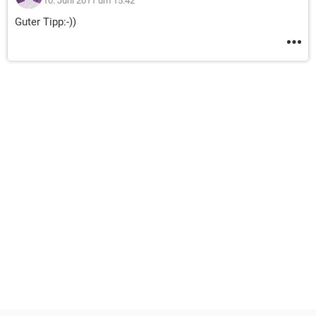
10. Juni 2011 um 15:42
Guter Tipp:-))