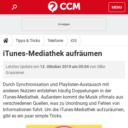
MENU
HOME
SPIELE
STREAMING
TIPPS & TRICKS
Tipps & Tricks
Telefonie
iOS
ANDROID
IOS
SPIELE
STREAMING
DOWNLOADS
iTunes-Mediathek aufräumen
WINDOWS 10
INSTAGRAM
ANDROID
IOS
WHATSAPP
SPIELE
TIKTOK
STREAMING
FORUM
Letztes Update am
12. Oktober 2019 um 05:04
von
Silke
WINDOWS 10
INSTAGRAM
FACEBOOK
ANDROID
HARDWARE
IOS
Grasreiner
.
WHATSAPP
SPIELE
TIKTOK
STREAMING
LEXIKON
WINDOWS 10
INSTAGRAM
Durch Synchronisation und Playlisten-Austausch mit
FACEBOOK
ANDROID
HARDWARE
IOS
anderen Nutzern entstehen häufig Doppelungen in der
WHATSAPP
SPIELE
TIKTOK
STREAMING
WINDOWS 10
INSTAGRAM
iTunes-Mediathek. Außerdem kommt die Musik oftmals aus
FACEBOOK
ANDROID
HARDWARE
IOS
verschiedenen Quellen, was zu Unordnung und Fehlen von
WHATSAPP
TIKTOK
Informationen führt. Um die iTunes-Mediathek aufzuräumen,
WINDOWS 10
INSTAGRAM
gibt es ein paar simple Tricks.
FACEBOOK
HARDWARE
WHATSAPP
TIKTOK