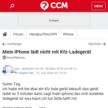
MENU
HOME
SPIELE
STREAMING
TIPPS & TRICKS
Forum
Handys/PDA/GPS
iPhone
ANDROID
IOS
SPIELE
STREAMING
DOWNLOADS
Vorherige
Nächste
WINDOWS 10
INSTAGRAM
ANDROID
IOS
Mein iPhone lädt nicht mit Kfz-Ladegerät
WHATSAPP
SPIELE
TIKTOK
STREAMING
FORUM
WINDOWS 10
INSTAGRAM
Geschlossen
FACEBOOK
ANDROID
HARDWARE
IOS
WHATSAPP
SPIELE
TIKTOK
STREAMING
LEXIKON
WINDOWS 10
jojo
- Geändert am 26. Oktober 2018 um 06:13
INSTAGRAM
FACEBOOK
ANDROID
HARDWARE
IOS
bayern fan
-
15. Juli 2009 um 12:18
WHATSAPP
SPIELE
TIKTOK
STREAMING
WINDOWS 10
INSTAGRAM
Guten Tag,
FACEBOOK
ANDROID
HARDWARE
IOS
ich habe mit bei ebai ein kfz lade gerät kekauft das gerät
WHATSAPP
TIKTOK
ladet so 5 mituten dann sagt mein iphone das nich korektes
WINDOWS 10
INSTAGRAM
FACEBOOK
HARDWARE
ladegerät ist was kann ich tun bitte helft mir
WHATSAPP
TIKTOK