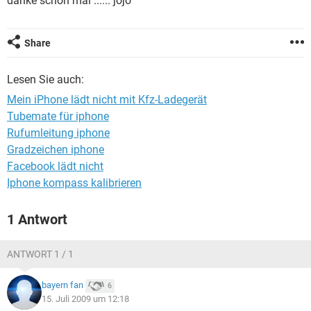
danke schon mal ...... jojo
FACEBOOK
HARDWARE
Share
Lesen Sie auch:
Mein iPhone lädt nicht mit Kfz-Ladegerät
Tubemate für iphone
Rufumleitung iphone
Gradzeichen iphone
Facebook lädt nicht
Iphone kompass kalibrieren
1 Antwort
ANTWORT 1 / 1
bayern fan
6
15. Juli 2009 um 12:18