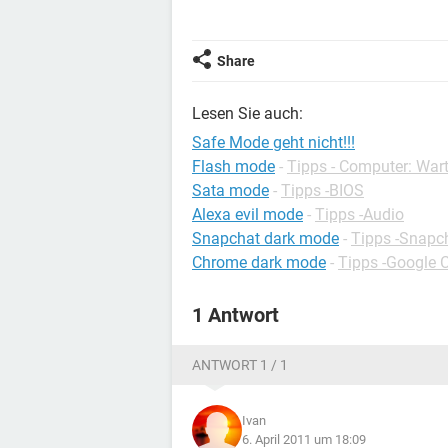
Share
Lesen Sie auch:
Safe Mode geht nicht!!!
Flash mode
-
Tipps - Computer: War
Sata mode
-
Tipps -BIOS
Alexa evil mode
-
Tipps -Audio
Snapchat dark mode
-
Tipps -Snapc
Chrome dark mode
-
Tipps -Google 
1 Antwort
ANTWORT 1 / 1
Ivan
6. April 2011 um 18:09