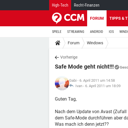
High-Tech
Recht-Finanzen
FORUM
TIPPS & 
SPIELE
STREAMING
ANDROID
IOS
WIND
Forum
Windows
Vorherige
Safe Mode geht nicht!!!
Gesc
Gabi
- 6. April 2011 um 14:58
Ivan -
6. April 2011 um 18:09
Guten Tag,
Nach dem Update von Avast (Zufall v
dem Safe-Mode durchführen aber das 
Was mach ich denn jetzt??