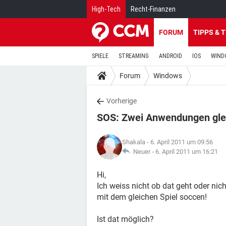
High-Tech
Recht-Finanzen
FORUM
TIPPS & 
SPIELE
STREAMING
ANDROID
IOS
WIND
Forum
Windows
Vorherige
SOS: Zwei Anwendungen glei
Shakala
- 6. April 2011 um 09:56
Neuer -
6. April 2011 um 16:21
Hi,
Ich weiss nicht ob dat geht oder ni
mit dem gleichen Spiel soccen!
Ist dat möglich?