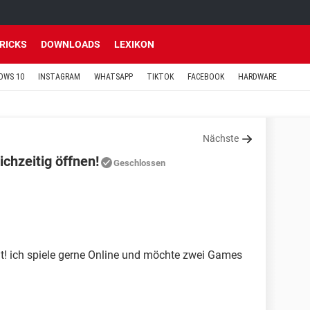
TRICKS
DOWNLOADS
LEXIKON
OWS 10
INSTAGRAM
WHATSAPP
TIKTOK
FACEBOOK
HARDWARE
Nächste
chzeitig öffnen!
Geschlossen
cht! ich spiele gerne Online und möchte zwei Games