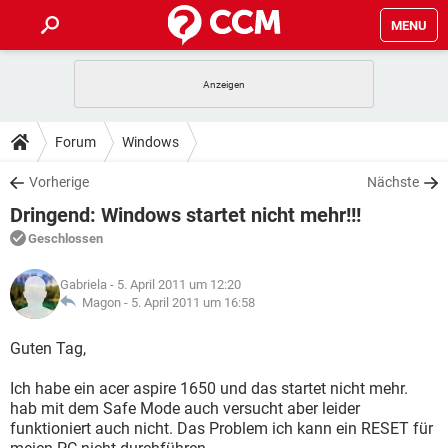
MENU
HOME
SPIELE
STREAMING
TIPPS & TRICKS
Forum
Windows
ANDROID
IOS
SPIELE
STREAMING
DOWNLOADS
Vorherige
Nächste
WINDOWS 10
INSTAGRAM
ANDROID
IOS
Dringend: Windows startet nicht mehr!!!
WHATSAPP
SPIELE
TIKTOK
STREAMING
FORUM
WINDOWS 10
INSTAGRAM
Geschlossen
FACEBOOK
ANDROID
HARDWARE
IOS
WHATSAPP
SPIELE
TIKTOK
STREAMING
LEXIKON
WINDOWS 10
Gabriela
- 5. April 2011 um 12:20
INSTAGRAM
FACEBOOK
ANDROID
HARDWARE
IOS
Magon -
5. April 2011 um 16:58
WHATSAPP
SPIELE
TIKTOK
STREAMING
WINDOWS 10
INSTAGRAM
Guten Tag,
FACEBOOK
ANDROID
HARDWARE
IOS
WHATSAPP
TIKTOK
Ich habe ein acer aspire 1650 und das startet nicht mehr.
WINDOWS 10
INSTAGRAM
FACEBOOK
HARDWARE
hab mit dem Safe Mode auch versucht aber leider
WHATSAPP
TIKTOK
funktioniert auch nicht. Das Problem ich kann ein RESET für