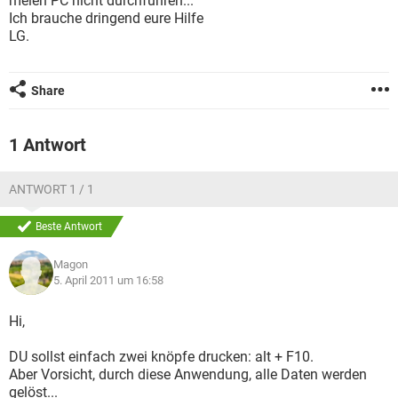
meien PC nicht durchführen...
FACEBOOK
HARDWARE
Ich brauche dringend eure Hilfe
LG.
Share
1 Antwort
ANTWORT 1 / 1
Beste Antwort
Magon
5. April 2011 um 16:58
Hi,
DU sollst einfach zwei knöpfe drucken: alt + F10.
Aber Vorsicht, durch diese Anwendung, alle Daten werden
gelöst...