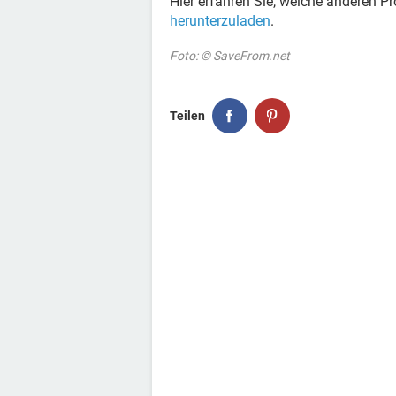
Hier erfahren Sie, welche anderen 
herunterzuladen
.
Foto: © SaveFrom.net
Teilen