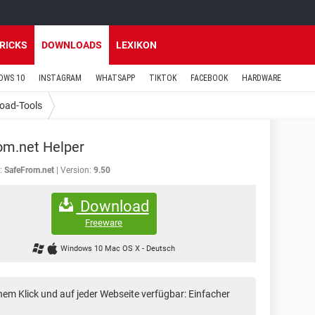
TRICKS
DOWNLOADS
LEXIKON
OWS 10
INSTAGRAM
WHATSAPP
TIKTOK
FACEBOOK
HARDWARE
oad-Tools
om.net Helper
:
SafeFrom.net
Version:
9.50
Download
Freeware
Windows 10 Mac OS X
-
Deutsch
nem Klick und auf jeder Webseite verfügbar: Einfacher