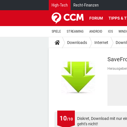
High-Tech
Recht-Finanzen
FORUM
TIPPS & 
SPIELE
STREAMING
ANDROID
IOS
WIND
Downloads
Internet
Downl
SaveFr
Herausgeber
10
Diskret, Download mit nur ei
/10
geht's nicht!