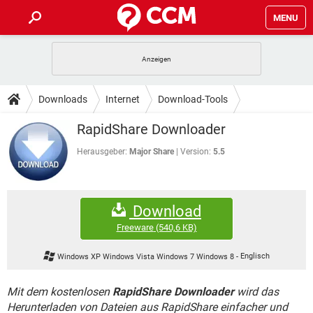
MENU
HOME
SPIELE
STREAMING
TIPPS & TRICKS
Downloads
Internet
Download-Tools
ANDROID
IOS
SPIELE
STREAMING
DOWNLOADS
RapidShare Downloader
WINDOWS 10
INSTAGRAM
ANDROID
IOS
WHATSAPP
SPIELE
TIKTOK
STREAMING
Herausgeber:
Major Share
Version:
5.5
FORUM
WINDOWS 10
INSTAGRAM
FACEBOOK
ANDROID
HARDWARE
IOS
WHATSAPP
SPIELE
TIKTOK
STREAMING
LEXIKON
WINDOWS 10
INSTAGRAM
Download
FACEBOOK
ANDROID
HARDWARE
IOS
WHATSAPP
SPIELE
TIKTOK
STREAMING
Freeware
(540,6 KB)
WINDOWS 10
INSTAGRAM
FACEBOOK
ANDROID
HARDWARE
IOS
Windows XP Windows Vista Windows 7 Windows 8
-
Englisch
WHATSAPP
TIKTOK
WINDOWS 10
INSTAGRAM
FACEBOOK
HARDWARE
Mit dem kostenlosen
RapidShare Downloader
wird das
WHATSAPP
TIKTOK
Herunterladen von Dateien aus RapidShare einfacher und