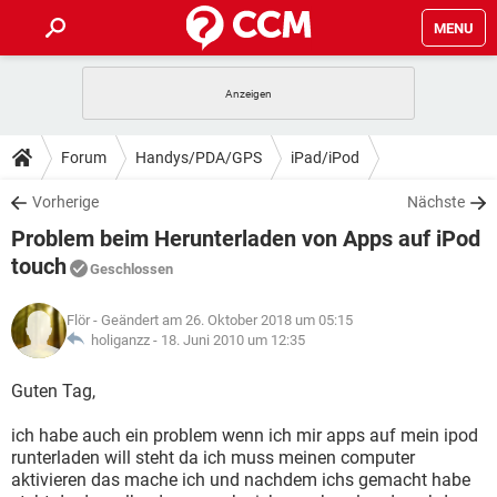
MENU
HOME
SPIELE
STREAMING
TIPPS & TRICKS
Forum
Handys/PDA/GPS
iPad/iPod
ANDROID
IOS
SPIELE
STREAMING
DOWNLOADS
Vorherige
Nächste
WINDOWS 10
INSTAGRAM
ANDROID
IOS
Problem beim Herunterladen von Apps auf iPod
WHATSAPP
SPIELE
TIKTOK
STREAMING
FORUM
WINDOWS 10
INSTAGRAM
touch
Geschlossen
FACEBOOK
ANDROID
HARDWARE
IOS
WHATSAPP
SPIELE
TIKTOK
STREAMING
LEXIKON
WINDOWS 10
INSTAGRAM
Flör
- Geändert am 26. Oktober 2018 um 05:15
FACEBOOK
ANDROID
HARDWARE
IOS
holiganzz -
18. Juni 2010 um 12:35
WHATSAPP
SPIELE
TIKTOK
STREAMING
WINDOWS 10
INSTAGRAM
Guten Tag,
FACEBOOK
ANDROID
HARDWARE
IOS
WHATSAPP
TIKTOK
WINDOWS 10
INSTAGRAM
ich habe auch ein problem wenn ich mir apps auf mein ipod
FACEBOOK
HARDWARE
runterladen will steht da ich muss meinen computer
WHATSAPP
TIKTOK
aktivieren das mache ich und nachdem ichs gemacht habe