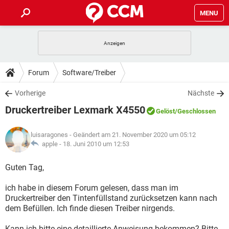
MENU
HOME
SPIELE
STREAMING
TIPPS & TRICKS
Forum
Software/Treiber
ANDROID
IOS
SPIELE
STREAMING
DOWNLOADS
Vorherige
Nächste
WINDOWS 10
INSTAGRAM
ANDROID
IOS
Druckertreiber Lexmark X4550
WHATSAPP
SPIELE
TIKTOK
STREAMING
Gelöst
/Geschlossen
FORUM
WINDOWS 10
INSTAGRAM
FACEBOOK
ANDROID
HARDWARE
IOS
luisaragones
- Geändert am 21. November 2020 um 05:12
WHATSAPP
SPIELE
TIKTOK
STREAMING
LEXIKON
apple -
18. Juni 2010 um 12:53
WINDOWS 10
INSTAGRAM
FACEBOOK
ANDROID
HARDWARE
IOS
WHATSAPP
SPIELE
TIKTOK
STREAMING
Guten Tag,
WINDOWS 10
INSTAGRAM
FACEBOOK
ANDROID
HARDWARE
IOS
ich habe in diesem Forum gelesen, dass man im
WHATSAPP
TIKTOK
Druckertreiber den Tintenfüllstand zurücksetzen kann nach
WINDOWS 10
INSTAGRAM
FACEBOOK
HARDWARE
dem Befüllen. Ich finde diesen Treiber nirgends.
WHATSAPP
TIKTOK
Kann ich bitte eine detaillierte Anweisung bekommen? Bitte