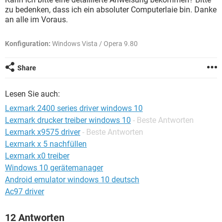
FACEBOOK
HARDWARE
zu bedenken, dass ich ein absoluter Computerlaie bin. Danke
an alle im Voraus.
Konfiguration:
Windows Vista / Opera 9.80
Share
Lesen Sie auch:
Lexmark 2400 series driver windows 10
Lexmark drucker treiber windows 10
- Beste Antworten
Lexmark x9575 driver
- Beste Antworten
Lexmark x 5 nachfüllen
Lexmark x0 treiber
Windows 10 gerätemanager
Android emulator windows 10 deutsch
Ac97 driver
12 Antworten