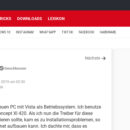
TRICKS
DOWNLOADS
LEXIKON
OWS 10
INSTAGRAM
WHATSAPP
TIKTOK
FACEBOOK
HARDWARE
Nächste
Geschlossen
r 2019 um 02:30
09
neuen PC mit Vista als Betriebssystem. Ich benutze
ept XI 420. Als ich nun die Treiber für diese
eren sollte, kam es zu Installationsproblemen, so
net aufbauen kann. Ich dachte mir, dass es