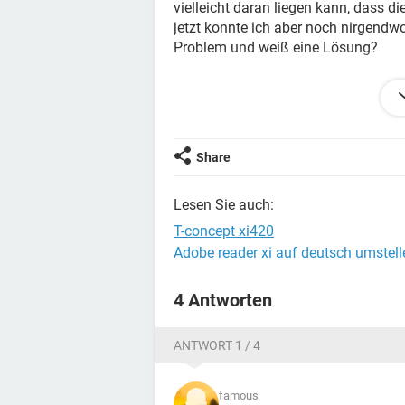
vielleicht daran liegen kann, dass di
jetzt konnte ich aber noch nirgendw
Problem und weiß eine Lösung?
Danke im Voraus!
Konfiguration:
vista
Firefox 3.5
Share
Lesen Sie auch:
T-concept xi420
Adobe reader xi auf deutsch umstell
4 Antworten
ANTWORT 1 / 4
famous