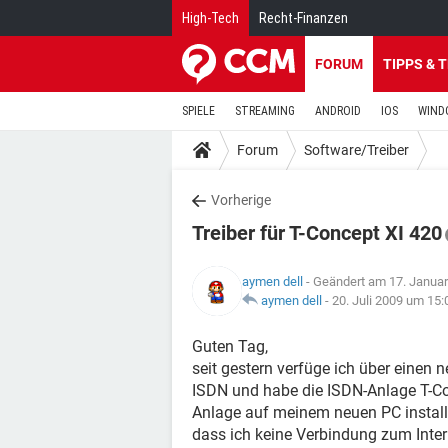
High-Tech
Recht-Finanzen
FORUM
TIPPS & 
SPIELE
STREAMING
ANDROID
IOS
WIND
Forum
Software/Treiber
Vorherige
Treiber für T-Concept XI 420
aymen dell
- Geändert am 17. Janua
aymen dell
-
20. Juli 2009 um 15:
Guten Tag,
seit gestern verfüge ich über einen 
ISDN und habe die ISDN-Anlage T-Conc
Anlage auf meinem neuen PC installi
dass ich keine Verbindung zum Inter