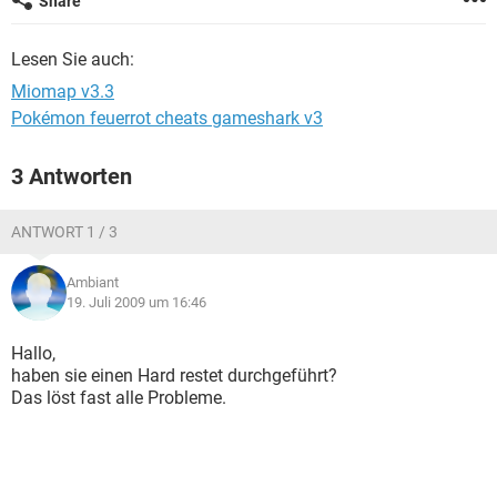
Share
FACEBOOK
HARDWARE
Lesen Sie auch:
Miomap v3.3
Pokémon feuerrot cheats gameshark v3
3 Antworten
ANTWORT 1 / 3
Ambiant
19. Juli 2009 um 16:46
Hallo,
haben sie einen Hard restet durchgeführt?
Das löst fast alle Probleme.