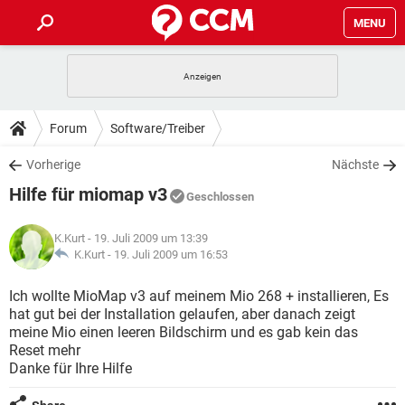
MENU
HOME
SPIELE
STREAMING
TIPPS & TRICKS
Forum
Software/Treiber
ANDROID
IOS
SPIELE
STREAMING
DOWNLOADS
Vorherige
Nächste
WINDOWS 10
INSTAGRAM
ANDROID
IOS
Hilfe für miomap v3
WHATSAPP
SPIELE
TIKTOK
STREAMING
Geschlossen
FORUM
WINDOWS 10
INSTAGRAM
FACEBOOK
ANDROID
HARDWARE
IOS
K.Kurt
- 19. Juli 2009 um 13:39
WHATSAPP
SPIELE
TIKTOK
STREAMING
LEXIKON
K.Kurt -
19. Juli 2009 um 16:53
WINDOWS 10
INSTAGRAM
FACEBOOK
ANDROID
HARDWARE
IOS
WHATSAPP
SPIELE
TIKTOK
STREAMING
Ich wollte MioMap v3 auf meinem Mio 268 + installieren, Es
WINDOWS 10
INSTAGRAM
hat gut bei der Installation gelaufen, aber danach zeigt
FACEBOOK
ANDROID
HARDWARE
IOS
meine Mio einen leeren Bildschirm und es gab kein das
WHATSAPP
TIKTOK
Reset mehr
WINDOWS 10
INSTAGRAM
FACEBOOK
HARDWARE
Danke für Ihre Hilfe
WHATSAPP
TIKTOK