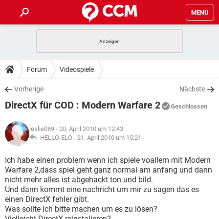
MENU
HOME
SPIELE
STREAMING
TIPPS & TRICKS
Forum
Videospiele
ANDROID
IOS
SPIELE
STREAMING
DOWNLOADS
Vorherige
Nächste
WINDOWS 10
INSTAGRAM
ANDROID
IOS
DirectX für COD : Modern Warfare 2
WHATSAPP
SPIELE
TIKTOK
STREAMING
Geschlossen
FORUM
WINDOWS 10
INSTAGRAM
FACEBOOK
ANDROID
HARDWARE
IOS
leslie069
- 20. April 2010 um 12:43
WHATSAPP
SPIELE
TIKTOK
STREAMING
LEXIKON
HELLO-ELO -
21. April 2010 um 15:21
WINDOWS 10
INSTAGRAM
FACEBOOK
ANDROID
HARDWARE
IOS
WHATSAPP
SPIELE
TIKTOK
STREAMING
Ich habe einen problem wenn ich spiele voallem mit Modern
WINDOWS 10
INSTAGRAM
Warfare 2,dass spiel geht ganz normal am anfang und dann
FACEBOOK
ANDROID
HARDWARE
IOS
nicht mehr alles ist abgehackt ton und bild.
WHATSAPP
TIKTOK
Und dann kommt eine nachricht um mir zu sagen das es
WINDOWS 10
INSTAGRAM
FACEBOOK
HARDWARE
einen DirectX fehler gibt.
WHATSAPP
TIKTOK
Was sollte ich bitte machen um es zu lösen?
Vielleicht DirectX reinstalieren?