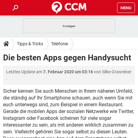
MENU
HOME
SPIELE
STREAMING
TIPPS & TRICKS
Tipps & Tricks
Telefonie
ANDROID
IOS
SPIELE
STREAMING
DOWNLOADS
Die besten Apps gegen Handysucht
WINDOWS 10
INSTAGRAM
ANDROID
IOS
WHATSAPP
SPIELE
TIKTOK
STREAMING
FORUM
Letztes Update am
7. Februar 2020 um 03:16
von
Silke Grasreiner
WINDOWS 10
INSTAGRAM
FACEBOOK
ANDROID
HARDWARE
IOS
.
WHATSAPP
SPIELE
TIKTOK
STREAMING
LEXIKON
WINDOWS 10
INSTAGRAM
Sicher kennen Sie auch Menschen in Ihrem näheren Umfeld,
FACEBOOK
ANDROID
HARDWARE
IOS
die ständig auf Ihr Smartphone schauen, auch wenn Sie mit
WHATSAPP
SPIELE
TIKTOK
STREAMING
WINDOWS 10
INSTAGRAM
euch unterwegs sind, zum Beispiel in einem Restaurant.
FACEBOOK
ANDROID
HARDWARE
IOS
Gerade die mobilen Apps der sozialen Netzwerke wie Twitter,
WHATSAPP
TIKTOK
Instagram oder Facebook scheinen für viele sogar
WINDOWS 10
INSTAGRAM
interessanter zu sein, als mit anderen wirklich zusammen zu
FACEBOOK
HARDWARE
WHATSAPP
TIKTOK
sein. Vielleicht gehören Sie sogar selbst zu diesen Leuten.