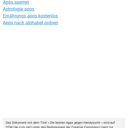
Apps sperren
Astrologie apps
Ernährungs apps kostenlos
Apps nach alphabet ordnen
Das Dokument mit dem Titel « Die besten Apps gegen Handysucht » wird auf
CCM
(
de.ccm.net
) unter den Bedingungen der
Creative Commons-Lizenz
zur