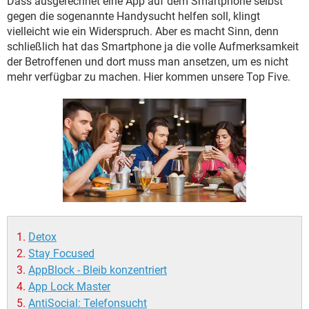
Dass ausgerechnet eine App auf dem Smartphone selbst
FACEBOOK
HARDWARE
gegen die sogenannte Handysucht helfen soll, klingt
vielleicht wie ein Widerspruch. Aber es macht Sinn, denn
schließlich hat das Smartphone ja die volle Aufmerksamkeit
der Betroffenen und dort muss man ansetzen, um es nicht
mehr verfügbar zu machen. Hier kommen unsere Top Five.
Detox
Stay Focused
AppBlock - Bleib konzentriert
App Lock Master
AntiSocial: Telefonsucht