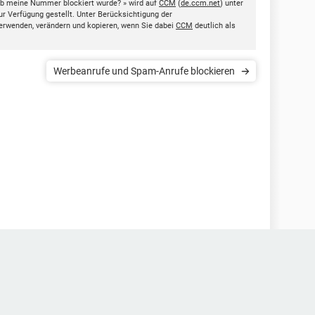
ob meine Nummer blockiert wurde? » wird auf
CCM
(
de.ccm.net
) unter
ur Verfügung gestellt. Unter Berücksichtigung der
erwenden, verändern und kopieren, wenn Sie dabei
CCM
deutlich als
Werbeanrufe und Spam-Anrufe blockieren