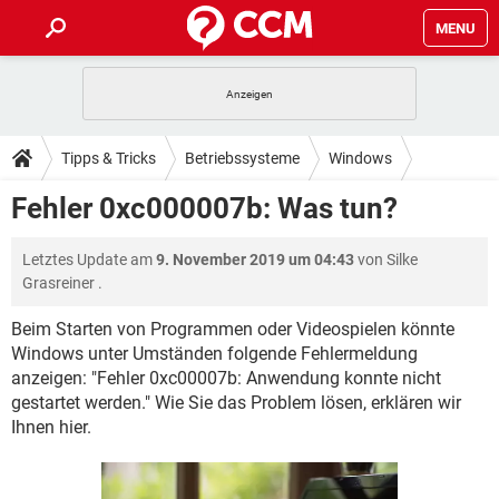
MENU
HOME
SPIELE
STREAMING
TIPPS & TRICKS
Tipps & Tricks
Betriebssysteme
Windows
ANDROID
IOS
SPIELE
STREAMING
DOWNLOADS
Fehler 0xc000007b: Was tun?
WINDOWS 10
INSTAGRAM
ANDROID
IOS
WHATSAPP
SPIELE
TIKTOK
STREAMING
FORUM
Letztes Update am
9. November 2019 um 04:43
von
Silke
WINDOWS 10
INSTAGRAM
FACEBOOK
ANDROID
HARDWARE
IOS
Grasreiner
.
WHATSAPP
SPIELE
TIKTOK
STREAMING
LEXIKON
WINDOWS 10
INSTAGRAM
Beim Starten von Programmen oder Videospielen könnte
FACEBOOK
ANDROID
HARDWARE
IOS
Windows unter Umständen folgende Fehlermeldung
WHATSAPP
SPIELE
TIKTOK
STREAMING
WINDOWS 10
INSTAGRAM
anzeigen: "Fehler 0xc00007b: Anwendung konnte nicht
FACEBOOK
ANDROID
HARDWARE
IOS
gestartet werden." Wie Sie das Problem lösen, erklären wir
WHATSAPP
TIKTOK
Ihnen hier.
WINDOWS 10
INSTAGRAM
FACEBOOK
HARDWARE
WHATSAPP
TIKTOK