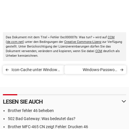
Das Dokument mit dem Titel « Fehler 0xc000007b: Was tun? » wird auf
CCM
(
de.ccm.net
) unter den Bedingungen der
Creative Commons-Lizenz
zur Verfügung
gestellt. Unter Berücksichtigung der Lizenzvereinbarungen dürfen Sie das
Dokument verwenden, verändern und kopieren, wenn Sie dabei
CCM
deutlich als
Urheber kennzeichnen.
Icon-Cache unter Windows
Windows-Passwort
löschen
vergessen: Was tun?
LESEN SIE AUCH
Brother fehler 46 beheben
502 Bad Gateway: Was bedeutet das?
Brother MFC-465 CN zeigt Fehler: Drucken 46