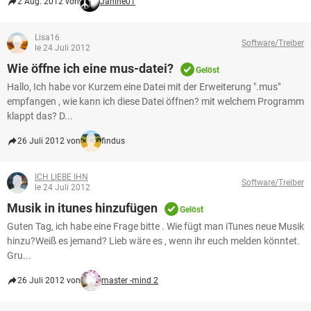
2 Aug. 2012 von
Janine01
Lisa16
Software/Treiber
le 24 Juli 2012
Wie öffne ich eine mus-datei?
Gelöst
Hallo, Ich habe vor Kurzem eine Datei mit der Erweiterung ".mus"
empfangen , wie kann ich diese Datei öffnen? mit welchem Programm
klappt das? D...
26 Juli 2012 von
findus
ICH LIEBE IHN
Software/Treiber
le 24 Juli 2012
Musik in itunes hinzufügen
Gelöst
Guten Tag, ich habe eine Frage bitte . Wie fügt man iTunes neue Musik
hinzu?Weiß es jemand? Lieb wäre es , wenn ihr euch melden könntet.
Gru...
26 Juli 2012 von
master -mind 2