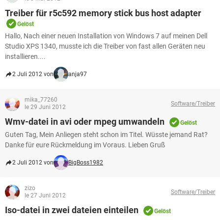
Treiber für r5c592 memory stick bus host adapter
Gelöst
Hallo, Nach einer neuen Installation von Windows 7 auf meinen Dell
Studio XPS 1340, musste ich die Treiber von fast allen Geräten neu
installieren....
2 Juli 2012 von
anja97
mika_77260
Software/Treiber
le 29 Juni 2012
Wmv-datei in avi oder mpeg umwandeln
Gelöst
Guten Tag, Mein Anliegen steht schon im Titel. Wüsste jemand Rat?
Danke für eure Rückmeldung im Voraus. Lieben Gruß
2 Juli 2012 von
BigBoss1982
zizo
Software/Treiber
le 27 Juni 2012
Iso-datei in zwei dateien einteilen
Gelöst