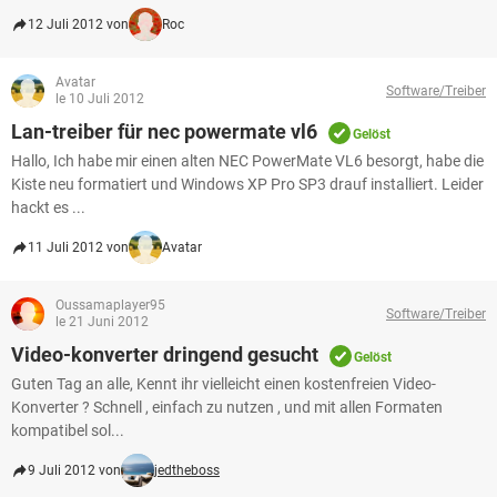
12 Juli 2012 von
Roc
Avatar
Software/Treiber
le 10 Juli 2012
Lan-treiber für nec powermate vl6
Gelöst
Hallo, Ich habe mir einen alten NEC PowerMate VL6 besorgt, habe die
Kiste neu formatiert und Windows XP Pro SP3 drauf installiert. Leider
hackt es ...
11 Juli 2012 von
Avatar
Oussamaplayer95
Software/Treiber
le 21 Juni 2012
Video-konverter dringend gesucht
Gelöst
Guten Tag an alle, Kennt ihr vielleicht einen kostenfreien Video-
Konverter ? Schnell , einfach zu nutzen , und mit allen Formaten
kompatibel sol...
9 Juli 2012 von
jedtheboss