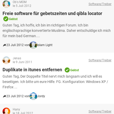
Ob's MOM
Software/Treiber
le 5 Juli 2012
Freie software für gebetszeiten und qibla locator
Gelöst
Guten Tag, ich hoffe, ich bin im richtigen Forum. Ich bin
englischsprachige konvertierte Muslima. Daher entschuldige ich mich
für mein bad German....
23 Juli 2012 von
Islam Light
Jenas
Software/Treiber
le 9 Juni 2011
Duplikate in itunes entfernen
Gelöst
Guten Tag, Der Doppelte Titel nervt mich langsam und ich will es
beseitigen. Ich bitte um eure Hilfe. FG. Konfiguration: Windows XP /
Firefox ...
23 Juli 2012 von
Jordy
Hany
Software/Treiber
le 18 Juli 2012