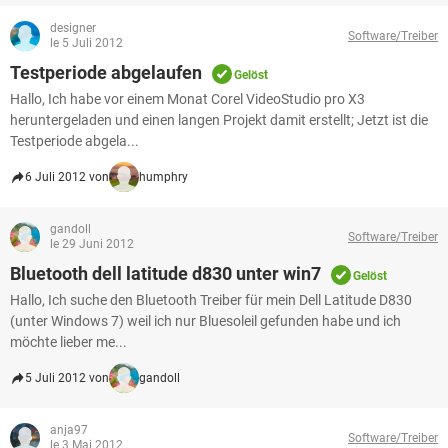
designer
Software/Treiber
le 5 Juli 2012
Testperiode abgelaufen
Gelöst
Hallo, Ich habe vor einem Monat Corel VideoStudio pro X3
heruntergeladen und einen langen Projekt damit erstellt; Jetzt ist die
Testperiode abgela...
6 Juli 2012 von
humphry
gandoll
Software/Treiber
le 29 Juni 2012
Bluetooth dell latitude d830 unter win7
Gelöst
Hallo, Ich suche den Bluetooth Treiber für mein Dell Latitude D830
(unter Windows 7) weil ich nur Bluesoleil gefunden habe und ich
möchte lieber me...
5 Juli 2012 von
gandoll
anja97
Software/Treiber
le 3 Mai 2012