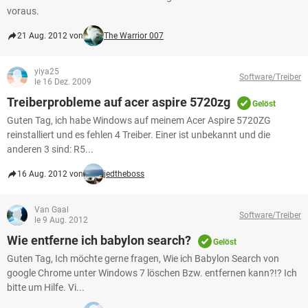
voraus.
21 Aug. 2012 von
The Warrior 007
yiya25
Software/Treiber
le 16 Dez. 2009
Treiberprobleme auf acer aspire 5720zg
Gelöst
Guten Tag, ich habe Windows auf meinem Acer Aspire 5720ZG
reinstalliert und es fehlen 4 Treiber. Einer ist unbekannt und die
anderen 3 sind: R5...
16 Aug. 2012 von
jedtheboss
Van Gaal
Software/Treiber
le 9 Aug. 2012
Wie entferne ich babylon search?
Gelöst
Guten Tag, Ich möchte gerne fragen, Wie ich Babylon Search von
google Chrome unter Windows 7 löschen Bzw. entfernen kann?!? Ich
bitte um Hilfe. Vi...