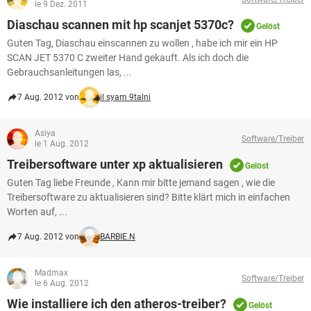
le 9 Dez. 2011
Diaschau scannen mit hp scanjet 5370c?
Gelöst
Guten Tag, Diaschau einscannen zu wollen , habe ich mir ein HP
SCAN JET 5370 C zweiter Hand gekauft. Als ich doch die
Gebrauchsanleitungen las, ...
7 Aug. 2012 von
il syam 9talni
Asiya
Software/Treiber
le 1 Aug. 2012
Treibersoftware unter xp aktualisieren
Gelöst
Guten Tag liebe Freunde , Kann mir bitte jemand sagen , wie die
Treibersoftware zu aktualisieren sind? Bitte klärt mich in einfachen
Worten auf, ...
7 Aug. 2012 von
BARBIE.N
Madmax
Software/Treiber
le 6 Aug. 2012
Wie installiere ich den atheros-treiber?
Gelöst