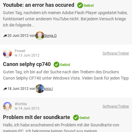
Youtube: an error has occured
Gelöst
Guten Tag, nachdem ich meinen Adobe Flash Player upgedatet habe,
funktioniert unter anderem YouTube nicht. Bei jedem Versuch kriege
ich die folgende...
20 Juni 2012 von
Sonja.O
Powell
Software/Treiber
le 13 Juni 2012
Canon selphy cp740
Gelöst
Guten Tag, ich bin auf der Suche nach den Treibern des Druckers
Canon Selphy CP740 unter Windows Vista. Vielen Dank für jeden Tipp
18 Juni 2012 von
pico.l
Wichita
Software/Treiber
le 14 Juni 2012
Problem mit der soundkarte
Gelöst
Hallo, ich habe anscheinend ein Problem mit der Soundkarte von
meinem PC. Ich bekomme keinen Sound aus meinen