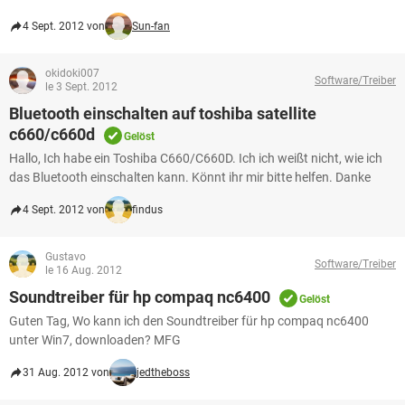
4 Sept. 2012 von
Sun-fan
okidoki007
Software/Treiber
le 3 Sept. 2012
Bluetooth einschalten auf toshiba satellite
c660/c660d
Gelöst
Hallo, Ich habe ein Toshiba C660/C660D. Ich ich weißt nicht, wie ich
das Bluetooth einschalten kann. Könnt ihr mir bitte helfen. Danke
4 Sept. 2012 von
findus
Gustavo
Software/Treiber
le 16 Aug. 2012
Soundtreiber für hp compaq nc6400
Gelöst
Guten Tag, Wo kann ich den Soundtreiber für hp compaq nc6400
unter Win7, downloaden? MFG
31 Aug. 2012 von
jedtheboss