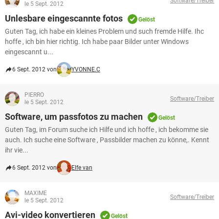
Software/Treiber
FACEBOOK
HARDWARE
le 5 Sept. 2012
Unlesbare eingescannte fotos
Gelöst
Guten Tag, ich habe ein kleines Problem und such fremde Hilfe. Ihc
hoffe , ich bin hier richtig. Ich habe paar Bilder unter Windows
eingescannt u...
6 Sept. 2012 von
YVONNE.C
PIERRO
Software/Treiber
le 5 Sept. 2012
Software, um passfotos zu machen
Gelöst
Guten Tag, im Forum suche ich Hilfe und ich hoffe , ich bekomme sie
auch. Ich suche eine Software , Passbilder machen zu könne,. Kennt
ihr vie...
6 Sept. 2012 von
Elfe van
MAXIME
Software/Treiber
le 5 Sept. 2012
Avi-video konvertieren
Gelöst