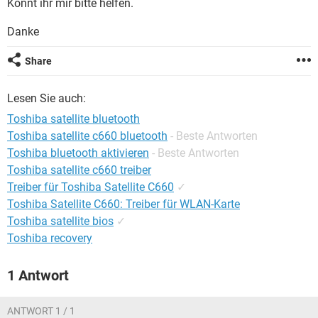
Könnt ihr mir bitte helfen.
FACEBOOK
HARDWARE
Danke
Share
Lesen Sie auch:
Toshiba satellite bluetooth
Toshiba satellite c660 bluetooth
- Beste Antworten
Toshiba bluetooth aktivieren
- Beste Antworten
Toshiba satellite c660 treiber
Treiber für Toshiba Satellite C660
✓
Toshiba Satellite C660: Treiber für WLAN-Karte
Toshiba satellite bios
✓
Toshiba recovery
1 Antwort
ANTWORT 1 / 1