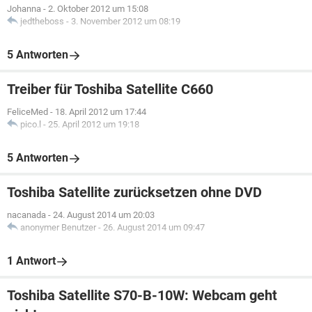
Johanna
-
2. Oktober 2012 um 15:08
jedtheboss
-
3. November 2012 um 08:19
5 Antworten
Treiber für Toshiba Satellite C660
FeliceMed
-
18. April 2012 um 17:44
pico.l
-
25. April 2012 um 19:18
5 Antworten
Toshiba Satellite zurücksetzen ohne DVD
nacanada
-
24. August 2014 um 20:03
anonymer Benutzer
-
26. August 2014 um 09:47
1 Antwort
Toshiba Satellite S70-B-10W: Webcam geht