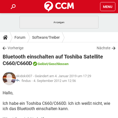
MENU
HOME
SPIELE
STREAMING
TIPPS & TRICKS
Forum
Software/Treiber
ANDROID
IOS
SPIELE
STREAMING
DOWNLOADS
Vorherige
Nächste
WINDOWS 10
INSTAGRAM
ANDROID
IOS
Bluetooth einschalten auf Toshiba Satellite
WHATSAPP
SPIELE
TIKTOK
STREAMING
FORUM
WINDOWS 10
INSTAGRAM
C660/C660D
Gelöst
/Geschlossen
FACEBOOK
ANDROID
HARDWARE
IOS
WHATSAPP
SPIELE
TIKTOK
STREAMING
LEXIKON
WINDOWS 10
INSTAGRAM
okidoki007
- Geändert am 4. Januar 2019 um 17:29
FACEBOOK
ANDROID
HARDWARE
IOS
findus -
4. September 2012 um 12:56
WHATSAPP
SPIELE
TIKTOK
STREAMING
WINDOWS 10
INSTAGRAM
Hallo,
FACEBOOK
ANDROID
HARDWARE
IOS
WHATSAPP
TIKTOK
WINDOWS 10
INSTAGRAM
Ich habe ein Toshiba C660/C660D. Ich ich weißt nicht, wie
FACEBOOK
HARDWARE
ich das Bluetooth einschalten kann.
WHATSAPP
TIKTOK