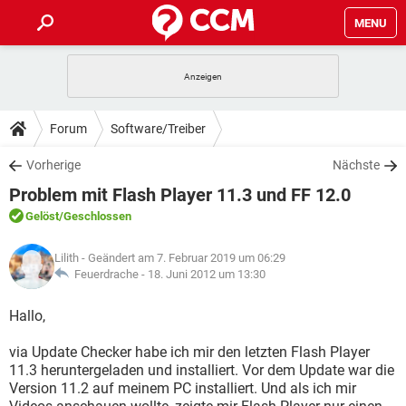
MENU
HOME
SPIELE
STREAMING
TIPPS & TRICKS
Forum
Software/Treiber
ANDROID
IOS
SPIELE
STREAMING
DOWNLOADS
Vorherige
Nächste
WINDOWS 10
INSTAGRAM
ANDROID
IOS
Problem mit Flash Player 11.3 und FF 12.0
WHATSAPP
SPIELE
TIKTOK
STREAMING
FORUM
WINDOWS 10
INSTAGRAM
Gelöst
/Geschlossen
FACEBOOK
ANDROID
HARDWARE
IOS
WHATSAPP
SPIELE
TIKTOK
STREAMING
LEXIKON
WINDOWS 10
Lilith
- Geändert am 7. Februar 2019 um 06:29
INSTAGRAM
FACEBOOK
ANDROID
HARDWARE
IOS
Feuerdrache -
18. Juni 2012 um 13:30
WHATSAPP
SPIELE
TIKTOK
STREAMING
WINDOWS 10
INSTAGRAM
Hallo,
FACEBOOK
ANDROID
HARDWARE
IOS
WHATSAPP
TIKTOK
via Update Checker habe ich mir den letzten Flash Player
WINDOWS 10
INSTAGRAM
FACEBOOK
HARDWARE
11.3 heruntergeladen und installiert. Vor dem Update war die
WHATSAPP
TIKTOK
Version 11.2 auf meinem PC installiert. Und als ich mir