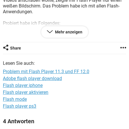
Videos anschauen wollte, zeigte mir Flash Player nur einen
FACEBOOK
HARDWARE
weißen Bildschirm. Das Problem habe ich mit allen Flash-
Anwendungen.
Probiert habe ich Folgendes:
Shockwave + Flash Player deinstalliert/Installiert
Mehr anzeigen
Shockwave + Flash Player deaktiviert/aktiviert
Wie kann ich das Problem beheben?
Share
- Windows 7 32 Bit
Lesen Sie auch:
- Mozilla Firefox letzte Version
Problem mit Flash Player 11.3 und FF 12.0
Danke
Adobe flash player download
Flash player iphone
Flash player aktivieren
Flash mode
Flash player ps3
4 Antworten