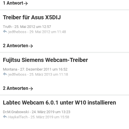
1 Antwort
Treiber für Asus X5DIJ
Truth
-
25. Mai 2012 um 12:57
jedtheboss
-
29. Mai 2012 um 11:48
2 Antworten
Fujitsu Siemens Webcam-Treiber
Montana
-
27. Dezember 2011 um 16:52
jedtheboss
-
25. März 2013 um 11:18
2 Antworten
Labtec Webcam 6.0.1 unter W10 installieren
Dr.M.Grabowski
-
24. März 2019 um 13:23
HaykelTech
-
25. März 2019 um 15:58