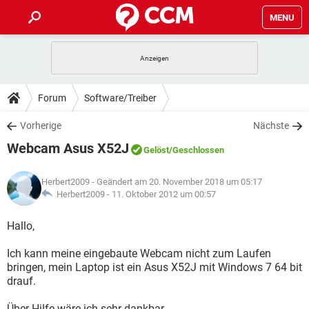
MENU
HOME
SPIELE
STREAMING
TIPPS & TRICKS
Forum
Software/Treiber
ANDROID
IOS
SPIELE
STREAMING
DOWNLOADS
Vorherige
Nächste
WINDOWS 10
INSTAGRAM
ANDROID
IOS
Webcam Asus X52J
WHATSAPP
SPIELE
TIKTOK
STREAMING
Gelöst
/Geschlossen
FORUM
WINDOWS 10
INSTAGRAM
FACEBOOK
ANDROID
HARDWARE
IOS
Herbert2009
- Geändert am 20. November 2018 um 05:17
WHATSAPP
SPIELE
TIKTOK
STREAMING
LEXIKON
Herbert2009 -
11. Oktober 2012 um 00:57
WINDOWS 10
INSTAGRAM
FACEBOOK
ANDROID
HARDWARE
IOS
WHATSAPP
SPIELE
TIKTOK
STREAMING
Hallo,
WINDOWS 10
INSTAGRAM
FACEBOOK
ANDROID
HARDWARE
IOS
Ich kann meine eingebaute Webcam nicht zum Laufen
WHATSAPP
TIKTOK
bringen, mein Laptop ist ein Asus X52J mit Windows 7 64 bit
WINDOWS 10
INSTAGRAM
FACEBOOK
HARDWARE
drauf.
WHATSAPP
TIKTOK
Über Hilfe wäre ich sehr dankbar