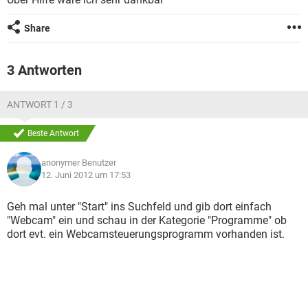
FACEBOOK
HARDWARE
Share
3 Antworten
ANTWORT 1 / 3
Beste Antwort
anonymer Benutzer
12. Juni 2012 um 17:53
Geh mal unter "Start" ins Suchfeld und gib dort einfach
"Webcam" ein und schau in der Kategorie "Programme" ob
dort evt. ein Webcamsteuerungsprogramm vorhanden ist.