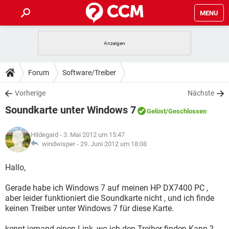
MENU
HOME
SPIELE
STREAMING
TIPPS & TRICKS
Forum
Software/Treiber
ANDROID
IOS
SPIELE
STREAMING
DOWNLOADS
Vorherige
Nächste
WINDOWS 10
INSTAGRAM
ANDROID
IOS
Soundkarte unter Windows 7
WHATSAPP
SPIELE
TIKTOK
STREAMING
Gelöst
/Geschlossen
FORUM
WINDOWS 10
INSTAGRAM
FACEBOOK
ANDROID
HARDWARE
IOS
Hildegard
- 3. Mai 2012 um 15:47
WHATSAPP
SPIELE
TIKTOK
STREAMING
LEXIKON
windwisper -
29. Juni 2012 um 18:08
WINDOWS 10
INSTAGRAM
FACEBOOK
ANDROID
HARDWARE
IOS
WHATSAPP
SPIELE
TIKTOK
STREAMING
Hallo,
WINDOWS 10
INSTAGRAM
FACEBOOK
ANDROID
HARDWARE
IOS
Gerade habe ich Windows 7 auf meinen HP DX7400 PC ,
WHATSAPP
TIKTOK
aber leider funktioniert die Soundkarte nicht , und ich finde
WINDOWS 10
INSTAGRAM
FACEBOOK
HARDWARE
keinen Treiber unter Windows 7 für diese Karte.
WHATSAPP
TIKTOK
kennt jemand einen Link, wo ich den Treiber finden Kann ?