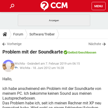
MENU
HOME
SPIELE
STREAMING
TIPPS & TRICKS
Forum
Software/Treiber
ANDROID
IOS
SPIELE
STREAMING
DOWNLOADS
Vorherige
Nächste
WINDOWS 10
INSTAGRAM
ANDROID
IOS
Problem mit der Soundkarte
WHATSAPP
SPIELE
TIKTOK
STREAMING
Gelöst
/Geschlossen
FORUM
WINDOWS 10
INSTAGRAM
FACEBOOK
ANDROID
HARDWARE
IOS
Wichita
- Geändert am 7. Februar 2019 um 06:15
WHATSAPP
SPIELE
TIKTOK
STREAMING
LEXIKON
Wichita -
18. Juni 2012 um 16:28
WINDOWS 10
INSTAGRAM
FACEBOOK
ANDROID
HARDWARE
IOS
WHATSAPP
SPIELE
TIKTOK
STREAMING
Hallo,
WINDOWS 10
INSTAGRAM
FACEBOOK
ANDROID
HARDWARE
IOS
ich habe anscheinend ein Problem mit der Soundkarte von
WHATSAPP
TIKTOK
meinem PC. Ich bekomme keinen Sound aus meinen
WINDOWS 10
INSTAGRAM
FACEBOOK
HARDWARE
Lautsprecherboxen.
WHATSAPP
TIKTOK
Das Problem habe ich, seit ich meinen Rechner mit XP neu
formatiert habe. Wird wohl an einem fehlenden/falschen