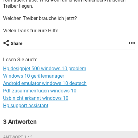
FACEBOOK
HARDWARE
Treiber liegen.
Welchen Treiber brauche ich jetzt?
Vielen Dank für eure Hilfe
Share
Lesen Sie auch:
Hp designjet 500 windows 10 problem
Windows 10 gerätemanager
Android emulator windows 10 deutsch
Pdf zusammenfügen windows 10
Usb nicht erkannt windows 10
Hp support assistant
3 Antworten
ANTWORT 1 / 3