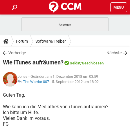
MENU
HOME
SPIELE
STREAMING
TIPPS & TRICKS
Forum
Software/Treiber
ANDROID
IOS
SPIELE
STREAMING
DOWNLOADS
Vorherige
Nächste
WINDOWS 10
INSTAGRAM
ANDROID
IOS
Wie iTunes aufräumen?
WHATSAPP
SPIELE
TIKTOK
STREAMING
Gelöst
/Geschlossen
FORUM
WINDOWS 10
INSTAGRAM
FACEBOOK
ANDROID
HARDWARE
IOS
Jones
- Geändert am 1. Dezember 2018 um 03:59
WHATSAPP
SPIELE
TIKTOK
STREAMING
LEXIKON
The Warrior 007
-
5. September 2012 um 18:02
WINDOWS 10
INSTAGRAM
FACEBOOK
ANDROID
HARDWARE
IOS
WHATSAPP
SPIELE
TIKTOK
STREAMING
Guten Tag,
WINDOWS 10
INSTAGRAM
FACEBOOK
ANDROID
HARDWARE
IOS
Wie kann ich die Mediathek von iTunes aufräumen?
WHATSAPP
TIKTOK
Ich bitte um Hilfe.
WINDOWS 10
INSTAGRAM
FACEBOOK
HARDWARE
Vielen Dank im voraus.
WHATSAPP
TIKTOK
FG