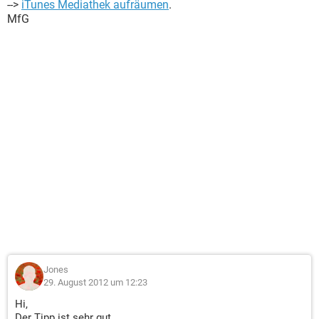
-->
iTunes Mediathek aufräumen
.
MfG
Jones
29. August 2012 um 12:23
Hi,
Der Tipp ist sehr gut.