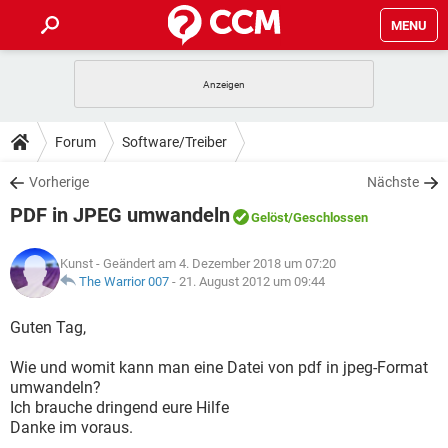
MENU
HOME
SPIELE
STREAMING
TIPPS & TRICKS
Forum
Software/Treiber
ANDROID
IOS
SPIELE
STREAMING
DOWNLOADS
Vorherige
Nächste
WINDOWS 10
INSTAGRAM
ANDROID
IOS
PDF in JPEG umwandeln
WHATSAPP
SPIELE
TIKTOK
STREAMING
Gelöst
/Geschlossen
FORUM
WINDOWS 10
INSTAGRAM
FACEBOOK
ANDROID
HARDWARE
IOS
Kunst
- Geändert am 4. Dezember 2018 um 07:20
WHATSAPP
SPIELE
TIKTOK
STREAMING
LEXIKON
The Warrior 007
-
21. August 2012 um 09:44
WINDOWS 10
INSTAGRAM
FACEBOOK
ANDROID
HARDWARE
IOS
WHATSAPP
SPIELE
TIKTOK
STREAMING
Guten Tag,
WINDOWS 10
INSTAGRAM
FACEBOOK
ANDROID
HARDWARE
IOS
Wie und womit kann man eine Datei von pdf in jpeg-Format
WHATSAPP
TIKTOK
umwandeln?
WINDOWS 10
INSTAGRAM
FACEBOOK
HARDWARE
Ich brauche dringend eure Hilfe
WHATSAPP
TIKTOK
Danke im voraus.