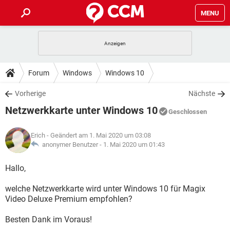
MENU
HOME
SPIELE
STREAMING
TIPPS & TRICKS
Forum
Windows
Windows 10
ANDROID
IOS
SPIELE
STREAMING
DOWNLOADS
Vorherige
Nächste
WINDOWS 10
INSTAGRAM
ANDROID
IOS
Netzwerkkarte unter Windows 10
WHATSAPP
SPIELE
TIKTOK
STREAMING
Geschlossen
FORUM
WINDOWS 10
INSTAGRAM
FACEBOOK
ANDROID
HARDWARE
IOS
Erich
- Geändert am 1. Mai 2020 um 03:08
WHATSAPP
SPIELE
TIKTOK
STREAMING
LEXIKON
anonymer Benutzer -
1. Mai 2020 um 01:43
WINDOWS 10
INSTAGRAM
FACEBOOK
ANDROID
HARDWARE
IOS
WHATSAPP
SPIELE
TIKTOK
STREAMING
Hallo,
WINDOWS 10
INSTAGRAM
FACEBOOK
ANDROID
HARDWARE
IOS
welche Netzwerkkarte wird unter Windows 10 für Magix
WHATSAPP
TIKTOK
Video Deluxe Premium empfohlen?
WINDOWS 10
INSTAGRAM
FACEBOOK
HARDWARE
WHATSAPP
TIKTOK
Besten Dank im Voraus!