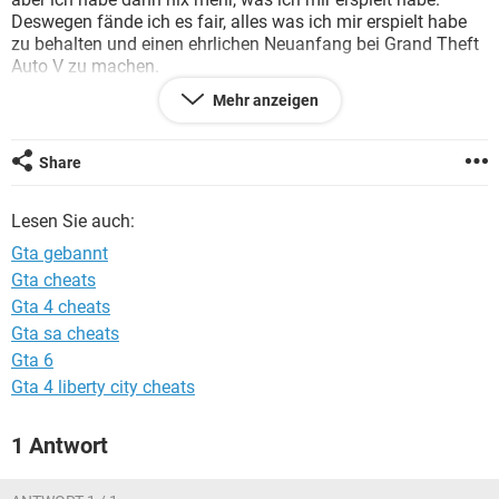
FACEBOOK
HARDWARE
Deswegen fände ich es fair, alles was ich mir erspielt habe
zu behalten und einen ehrlichen Neuanfang bei Grand Theft
Auto V zu machen.
Mehr anzeigen
Vielen Dank für Ihre Hilfe und für die Geduld
Mit freundlichen Grüßen
Jason Thies
Share
Lesen Sie auch:
Gta gebannt
Gta cheats
Gta 4 cheats
Gta sa cheats
Gta 6
Gta 4 liberty city cheats
1 Antwort