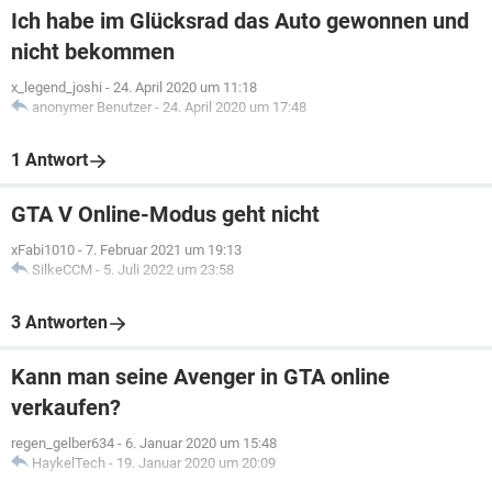
Ich habe im Glücksrad das Auto gewonnen und
nicht bekommen
x_legend_joshi
-
24. April 2020 um 11:18
anonymer Benutzer
-
24. April 2020 um 17:48
1 Antwort
GTA V Online-Modus geht nicht
xFabi1010
-
7. Februar 2021 um 19:13
SilkeCCM
-
5. Juli 2022 um 23:58
3 Antworten
Kann man seine Avenger in GTA online
verkaufen?
regen_gelber634
-
6. Januar 2020 um 15:48
HaykelTech
-
19. Januar 2020 um 20:09