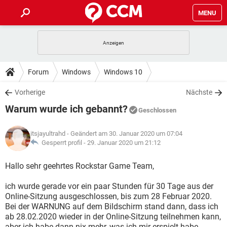
MENU
HOME
SPIELE
STREAMING
TIPPS & TRICKS
Forum
Windows
Windows 10
ANDROID
IOS
SPIELE
STREAMING
DOWNLOADS
Vorherige
Nächste
WINDOWS 10
INSTAGRAM
ANDROID
IOS
Warum wurde ich gebannt?
WHATSAPP
SPIELE
TIKTOK
STREAMING
Geschlossen
FORUM
WINDOWS 10
INSTAGRAM
FACEBOOK
ANDROID
HARDWARE
IOS
itsjayultrahd
- Geändert am 30. Januar 2020 um 07:04
WHATSAPP
SPIELE
TIKTOK
STREAMING
LEXIKON
Gesperrt profil -
29. Januar 2020 um 21:12
WINDOWS 10
INSTAGRAM
FACEBOOK
ANDROID
HARDWARE
IOS
WHATSAPP
SPIELE
TIKTOK
STREAMING
Hallo sehr geehrtes Rockstar Game Team,
WINDOWS 10
INSTAGRAM
FACEBOOK
ANDROID
HARDWARE
IOS
ich wurde gerade vor ein paar Stunden für 30 Tage aus der
WHATSAPP
TIKTOK
Online-Sitzung ausgeschlossen, bis zum 28 Februar 2020.
WINDOWS 10
INSTAGRAM
FACEBOOK
HARDWARE
Bei der WARNUNG auf dem Bildschirm stand dann, dass ich
WHATSAPP
TIKTOK
ab 28.02.2020 wieder in der Online-Sitzung teilnehmen kann,
aber ich habe dann nix mehr, was ich mir erspielt habe.