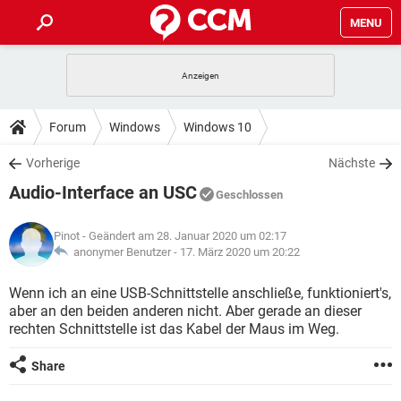
MENU
HOME
SPIELE
STREAMING
TIPPS & TRICKS
Forum
Windows
Windows 10
ANDROID
IOS
SPIELE
STREAMING
DOWNLOADS
Vorherige
Nächste
WINDOWS 10
INSTAGRAM
ANDROID
IOS
Audio-Interface an USC
WHATSAPP
SPIELE
TIKTOK
STREAMING
Geschlossen
FORUM
WINDOWS 10
INSTAGRAM
FACEBOOK
ANDROID
HARDWARE
IOS
Pinot
- Geändert am 28. Januar 2020 um 02:17
WHATSAPP
SPIELE
TIKTOK
STREAMING
LEXIKON
anonymer Benutzer -
17. März 2020 um 20:22
WINDOWS 10
INSTAGRAM
FACEBOOK
ANDROID
HARDWARE
IOS
WHATSAPP
SPIELE
TIKTOK
STREAMING
Wenn ich an eine USB-Schnittstelle anschließe, funktioniert's,
WINDOWS 10
INSTAGRAM
aber an den beiden anderen nicht. Aber gerade an dieser
FACEBOOK
ANDROID
HARDWARE
IOS
rechten Schnittstelle ist das Kabel der Maus im Weg.
WHATSAPP
TIKTOK
WINDOWS 10
INSTAGRAM
FACEBOOK
HARDWARE
Share
WHATSAPP
TIKTOK