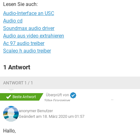
FACEBOOK
HARDWARE
Lesen Sie auch:
Audio-Interface an USC
Audio cd
Soundmax audio driver
Audio aus video extrahieren
Ac 97 audio treiber
Scaleo h audio treiber
1 Antwort
ANTWORT 1 / 1
Überprüft von
Beste Antwort
Silke Grasreiner
anonymer Benutzer
Geändert am 18. März 2020 um 01:57
Hallo,