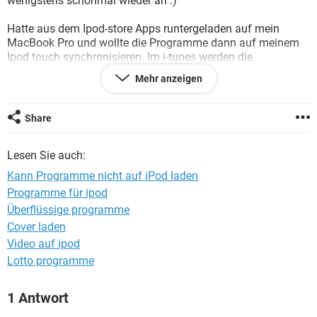
wenigstens schonmal wieder an :)
FACEBOOK
HARDWARE
Hatte aus dem Ipod-store Apps runtergeladen auf mein
MacBook Pro und wollte die Programme dann auf meinem
Ipod touch synchronisieren. Im i-tunes werden die
Programme angezeigt, ich setze Häkchen und sobald ich auf
Mehr anzeigen
"anwenden" drücke sind die Häkchen wieder weg und kein
einziges Programm ist auf dem Rechner..
Share
Könnt gerade echt kotzen.. lol..
Ne Idee was ich nun amchen kann? Oder wieder ab zu
Lesen Sie auch:
Gravis? Lol!
Danke Nikalett
Kann Programme nicht auf iPod laden
Programme für ipod
Überflüssige programme
Cover laden
Video auf ipod
Lotto programme
1 Antwort