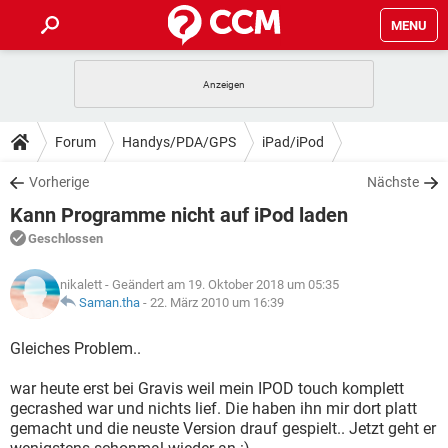
MENU
HOME
SPIELE
STREAMING
TIPPS & TRICKS
Forum
Handys/PDA/GPS
iPad/iPod
ANDROID
IOS
SPIELE
STREAMING
DOWNLOADS
Vorherige
Nächste
WINDOWS 10
INSTAGRAM
ANDROID
IOS
Kann Programme nicht auf iPod laden
WHATSAPP
SPIELE
TIKTOK
STREAMING
FORUM
WINDOWS 10
INSTAGRAM
Geschlossen
FACEBOOK
ANDROID
HARDWARE
IOS
WHATSAPP
SPIELE
TIKTOK
STREAMING
LEXIKON
WINDOWS 10
nikalett
- Geändert am 19. Oktober 2018 um 05:35
INSTAGRAM
FACEBOOK
ANDROID
HARDWARE
IOS
Saman.tha
-
22. März 2010 um 16:39
WHATSAPP
SPIELE
TIKTOK
STREAMING
WINDOWS 10
INSTAGRAM
Gleiches Problem..
FACEBOOK
ANDROID
HARDWARE
IOS
WHATSAPP
TIKTOK
war heute erst bei Gravis weil mein IPOD touch komplett
WINDOWS 10
INSTAGRAM
FACEBOOK
HARDWARE
gecrashed war und nichts lief. Die haben ihn mir dort platt
WHATSAPP
TIKTOK
gemacht und die neuste Version drauf gespielt.. Jetzt geht er