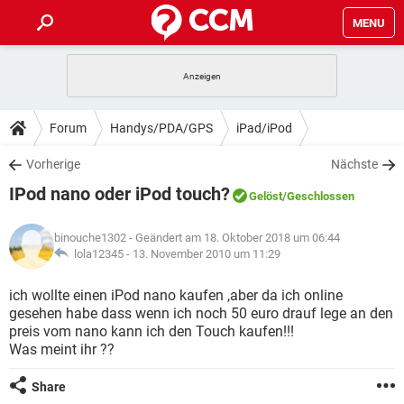
MENU
HOME
SPIELE
STREAMING
TIPPS & TRICKS
Forum
Handys/PDA/GPS
iPad/iPod
ANDROID
IOS
SPIELE
STREAMING
DOWNLOADS
Vorherige
Nächste
WINDOWS 10
INSTAGRAM
ANDROID
IOS
IPod nano oder iPod touch?
WHATSAPP
SPIELE
TIKTOK
STREAMING
Gelöst
/Geschlossen
FORUM
WINDOWS 10
INSTAGRAM
FACEBOOK
ANDROID
HARDWARE
IOS
binouche1302
- Geändert am 18. Oktober 2018 um 06:44
WHATSAPP
SPIELE
TIKTOK
STREAMING
LEXIKON
lola12345 -
13. November 2010 um 11:29
WINDOWS 10
INSTAGRAM
FACEBOOK
ANDROID
HARDWARE
IOS
WHATSAPP
SPIELE
TIKTOK
STREAMING
ich wollte einen iPod nano kaufen ,aber da ich online
WINDOWS 10
INSTAGRAM
gesehen habe dass wenn ich noch 50 euro drauf lege an den
FACEBOOK
ANDROID
HARDWARE
IOS
preis vom nano kann ich den Touch kaufen!!!
WHATSAPP
TIKTOK
Was meint ihr ??
WINDOWS 10
INSTAGRAM
FACEBOOK
HARDWARE
WHATSAPP
TIKTOK
Share