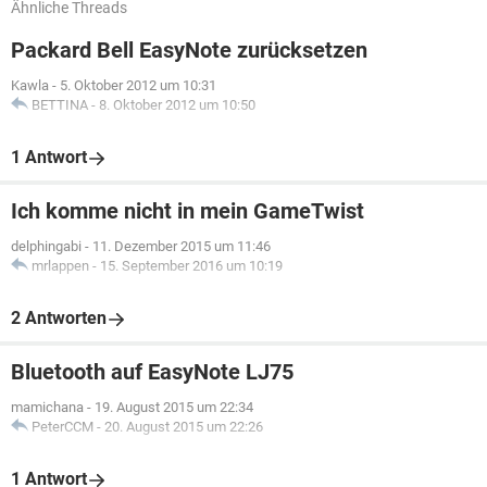
Ähnliche Threads
Packard Bell EasyNote zurücksetzen
Kawla
-
5. Oktober 2012 um 10:31
BETTINA
-
8. Oktober 2012 um 10:50
1 Antwort
Ich komme nicht in mein GameTwist
delphingabi
-
11. Dezember 2015 um 11:46
mrlappen
-
15. September 2016 um 10:19
2 Antworten
Bluetooth auf EasyNote LJ75
mamichana
-
19. August 2015 um 22:34
PeterCCM
-
20. August 2015 um 22:26
1 Antwort