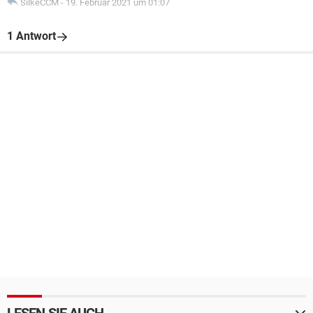
SilkeCCM
-
19. Februar 2021 um 01:07
1 Antwort