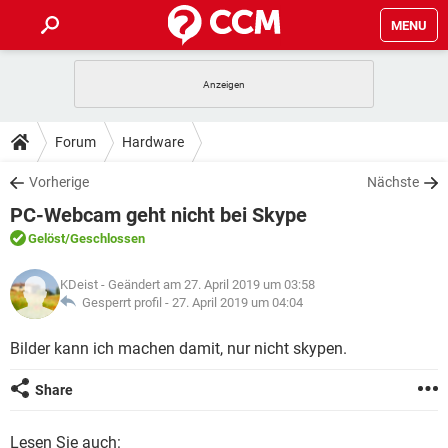
MENU
HOME
SPIELE
STREAMING
TIPPS & TRICKS
Forum
Hardware
ANDROID
IOS
SPIELE
STREAMING
DOWNLOADS
Vorherige
Nächste
WINDOWS 10
INSTAGRAM
ANDROID
IOS
PC-Webcam geht nicht bei Skype
WHATSAPP
SPIELE
TIKTOK
STREAMING
FORUM
WINDOWS 10
INSTAGRAM
Gelöst
/Geschlossen
FACEBOOK
ANDROID
HARDWARE
IOS
WHATSAPP
SPIELE
TIKTOK
STREAMING
LEXIKON
WINDOWS 10
KDeist
- Geändert am 27. April 2019 um 03:58
INSTAGRAM
FACEBOOK
ANDROID
HARDWARE
IOS
Gesperrt profil -
27. April 2019 um 04:04
WHATSAPP
SPIELE
TIKTOK
STREAMING
WINDOWS 10
INSTAGRAM
Bilder kann ich machen damit, nur nicht skypen.
FACEBOOK
ANDROID
HARDWARE
IOS
WHATSAPP
TIKTOK
WINDOWS 10
INSTAGRAM
Share
FACEBOOK
HARDWARE
WHATSAPP
TIKTOK
Lesen Sie auch: