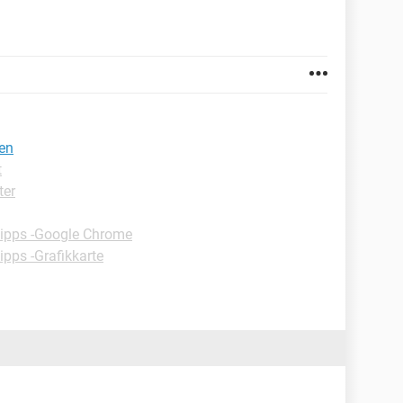
den
t
ter
ipps -Google Chrome
ipps -Grafikkarte