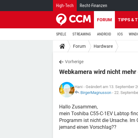
High-Tech
Recht-Finanzen
FORUM
TIPPS & 
SPIELE
STREAMING
ANDROID
IOS
WIND
Forum
Hardware
Vorherige
Webkamera wird nicht mehr
Hani
- Geändert am 13. September 2
BirgerMagnusson
-
22. Septembe
Hallo Zusammen,
mein Toshiba C55-C-1EV Labtop find
Programm ist nicht die Ursache. Im 
jemand einen Vorschlag??