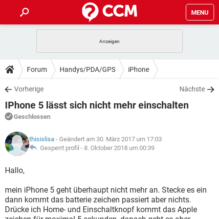
MENU
HOME
SPIELE
STREAMING
TIPPS & TRICKS
Forum
Handys/PDA/GPS
iPhone
ANDROID
IOS
SPIELE
STREAMING
DOWNLOADS
Vorherige
Nächste
WINDOWS 10
INSTAGRAM
ANDROID
IOS
IPhone 5 lässt sich nicht mehr einschalten
WHATSAPP
SPIELE
TIKTOK
STREAMING
FORUM
WINDOWS 10
INSTAGRAM
Geschlossen
FACEBOOK
ANDROID
HARDWARE
IOS
WHATSAPP
SPIELE
TIKTOK
STREAMING
LEXIKON
WINDOWS 10
thisislisa
- Geändert am 30. März 2017 um 17:03
INSTAGRAM
FACEBOOK
ANDROID
HARDWARE
IOS
Gesperrt profil -
8. Oktober 2018 um 00:39
WHATSAPP
SPIELE
TIKTOK
STREAMING
WINDOWS 10
INSTAGRAM
Hallo,
FACEBOOK
ANDROID
HARDWARE
IOS
WHATSAPP
TIKTOK
mein iPhone 5 geht überhaupt nicht mehr an. Stecke es ein
WINDOWS 10
INSTAGRAM
FACEBOOK
HARDWARE
dann kommt das batterie zeichen passiert aber nichts.
WHATSAPP
TIKTOK
Drücke ich Home- und Einschaltknopf kommt das Apple