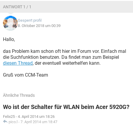
ANTWORT 1 / 1
Gesperrt profil
8. Oktober 2018 um 00:39
Hallo,
das Problem kam schon oft hier im Forum vor. Einfach mal
die Suchfunktion benutzen. Da findet man zum Beispiel
diesen Thread
, der eventuell weiterhelfen kann.
Gruß vom CCM-Team
Ähnliche Threads
Wo ist der Schalter für WLAN beim Acer 5920G?
Felix25
-
4. April 2014 um 18:26
pico.l
-
7. April 2014 um 18:47