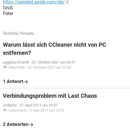
https://appleid.apple.com/de/
Gruß
Peter
Ähnliche Threads
Warum lässt sich CCleaner nicht von PC
entfernen?
aggeburckhardt
-
23. Oktober 2021 um 06:37
SilkeCCM
-
25. Oktober 2021 um 23:30
1 Antwort
Verbindungsproblem mit Last Chaos
umberto
-
27. April 2011 um 16:57
cybermann
-
2. Mai 2011 um 12:32
2 Antworten