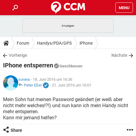
MENU
HOME
SPIELE
STREAMING
TIPPS & TRICKS
Forum
Handys/PDA/GPS
iPhone
ANDROID
IOS
SPIELE
STREAMING
DOWNLOADS
Vorherige
Nächste
WINDOWS 10
INSTAGRAM
ANDROID
IOS
IPhone entsperren
WHATSAPP
SPIELE
TIKTOK
STREAMING
Geschlossen
FORUM
WINDOWS 10
INSTAGRAM
FACEBOOK
ANDROID
HARDWARE
IOS
soniea
- 18. Juni 2016 um 16:36
WHATSAPP
SPIELE
TIKTOK
STREAMING
LEXIKON
Peter Eßer
-
21. Juni 2016 um 10:01
WINDOWS 10
INSTAGRAM
FACEBOOK
ANDROID
HARDWARE
IOS
WHATSAPP
SPIELE
TIKTOK
STREAMING
Mein Sohn hat meinen Password geändert (er weiß aber
WINDOWS 10
INSTAGRAM
nicht mehr welches!?!) und nun kann ich mein Handy nicht
FACEBOOK
ANDROID
HARDWARE
IOS
mehr entsperren.
WHATSAPP
TIKTOK
Kann mir jemand helfen?
WINDOWS 10
INSTAGRAM
FACEBOOK
HARDWARE
WHATSAPP
TIKTOK
Share