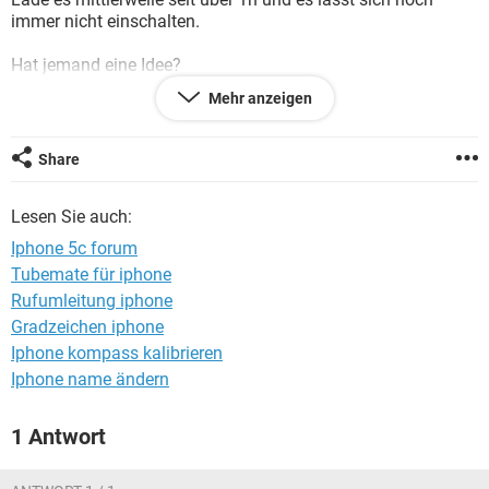
FACEBOOK
HARDWARE
immer nicht einschalten.
Hat jemand eine Idee?
Mehr anzeigen
Danke schon mal.
LG
Share
Lesen Sie auch:
Iphone 5c forum
Tubemate für iphone
Rufumleitung iphone
Gradzeichen iphone
Iphone kompass kalibrieren
Iphone name ändern
1 Antwort