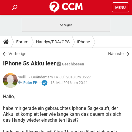
MENU
HOME
SPIELE
STREAMING
TIPPS & TRICKS
Forum
Handys/PDA/GPS
iPhone
ANDROID
IOS
SPIELE
STREAMING
DOWNLOADS
Vorherige
Nächste
WINDOWS 10
INSTAGRAM
ANDROID
IOS
IPhone 5s Akku leer
WHATSAPP
SPIELE
TIKTOK
STREAMING
Geschlossen
FORUM
WINDOWS 10
INSTAGRAM
FACEBOOK
ANDROID
HARDWARE
IOS
mellliii
- Geändert am 14. Juli 2018 um 06:27
WHATSAPP
SPIELE
TIKTOK
STREAMING
LEXIKON
Peter Eßer
-
13. Mai 2016 um 20:11
WINDOWS 10
INSTAGRAM
FACEBOOK
ANDROID
HARDWARE
IOS
WHATSAPP
SPIELE
TIKTOK
STREAMING
Hallo,
WINDOWS 10
INSTAGRAM
FACEBOOK
ANDROID
HARDWARE
IOS
habe mir gerade ein gebrauchtes Iphone 5s gekauft, der
WHATSAPP
TIKTOK
Akku ist komplett leer wie lange kann das dauern bis sich
WINDOWS 10
INSTAGRAM
FACEBOOK
HARDWARE
das Handy wieder einschalten lässt?
WHATSAPP
TIKTOK
Lade es mittlerweile seit über 1h und es lässt sich noch