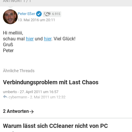
ANTWORT 1 / 1
Peter Eßer
6.915
13. Mai 2016 um 20:11
Hi melliiii,
schau mal
hier
und
hier
. Viel Glück!
Gruß
Peter
Ähnliche Threads
Verbindungsproblem mit Last Chaos
umberto
-
27. April 2011 um 16:57
cybermann
-
2. Mai 2011 um 12:32
2 Antworten
Warum lässt sich CCleaner nicht von PC