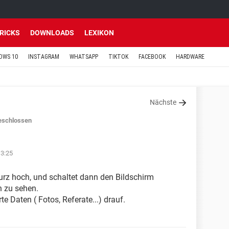
TRICKS
DOWNLOADS
LEXIKON
OWS 10
INSTAGRAM
WHATSAPP
TIKTOK
FACEBOOK
HARDWARE
Nächste
eschlossen
13:25
kurz hoch, und schaltet dann den Bildschirm
h zu sehen.
e Daten ( Fotos, Referate...) drauf.