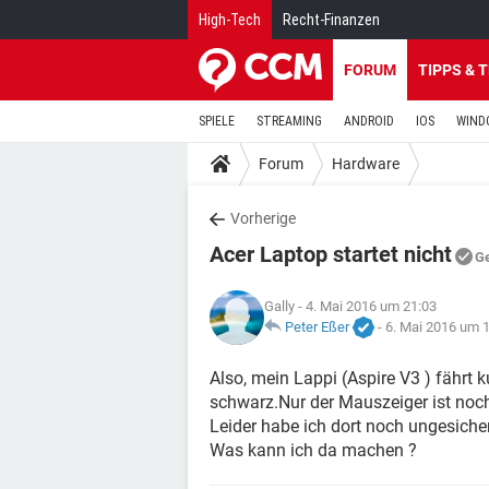
High-Tech
Recht-Finanzen
FORUM
TIPPS & 
SPIELE
STREAMING
ANDROID
IOS
WIND
Forum
Hardware
Vorherige
Acer Laptop startet nicht
G
Gally
- 4. Mai 2016 um 21:03
Peter Eßer
-
6. Mai 2016 um 
Also, mein Lappi (Aspire V3 ) fährt 
schwarz.Nur der Mauszeiger ist noc
Leider habe ich dort noch ungesichert
Was kann ich da machen ?