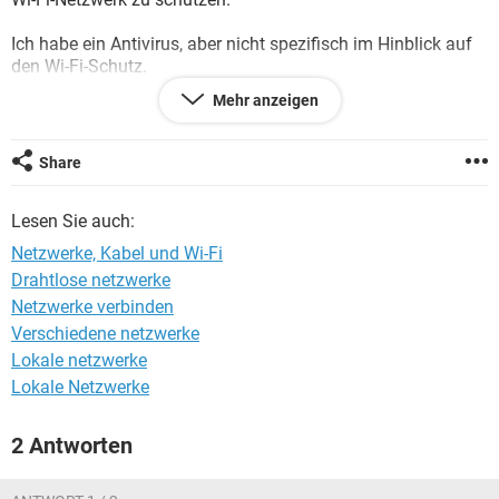
FACEBOOK
HARDWARE
Ich habe ein Antivirus, aber nicht spezifisch im Hinblick auf
den Wi-Fi-Schutz.
Mehr anzeigen
Kann der Router EM-Wellen senden, die von meinem
Nachbarn empfangen werden könnten?
Share
Konfiguration:
Windows XP
Lesen Sie auch:
Firefox 3.0.11
Netzwerke, Kabel und Wi-Fi
Drahtlose netzwerke
Netzwerke verbinden
Verschiedene netzwerke
Lokale netzwerke
Lokale Netzwerke
2 Antworten