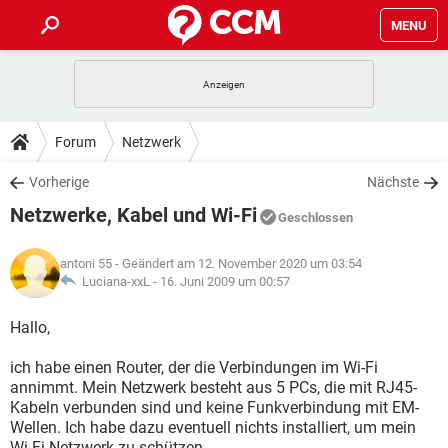
MENU
HOME
SPIELE
STREAMING
TIPPS & TRICKS
Forum
Netzwerk
ANDROID
IOS
SPIELE
STREAMING
DOWNLOADS
Vorherige
Nächste
WINDOWS 10
INSTAGRAM
ANDROID
IOS
Netzwerke, Kabel und Wi-Fi
WHATSAPP
SPIELE
TIKTOK
STREAMING
Geschlossen
FORUM
WINDOWS 10
INSTAGRAM
FACEBOOK
ANDROID
HARDWARE
IOS
antoni 55
- Geändert am 12. November 2020 um 03:54
WHATSAPP
SPIELE
TIKTOK
STREAMING
LEXIKON
Luciana-xxL -
16. Juni 2009 um 00:57
WINDOWS 10
INSTAGRAM
FACEBOOK
ANDROID
HARDWARE
IOS
WHATSAPP
SPIELE
TIKTOK
STREAMING
Hallo,
WINDOWS 10
INSTAGRAM
FACEBOOK
ANDROID
HARDWARE
IOS
ich habe einen Router, der die Verbindungen im Wi-Fi
WHATSAPP
TIKTOK
annimmt. Mein Netzwerk besteht aus 5 PCs, die mit RJ45-
WINDOWS 10
INSTAGRAM
FACEBOOK
HARDWARE
Kabeln verbunden sind und keine Funkverbindung mit EM-
WHATSAPP
TIKTOK
Wellen. Ich habe dazu eventuell nichts installiert, um mein
Wi-Fi-Netzwerk zu schützen.