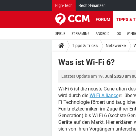
High-Tech
Recht-Finanzen
FORUM
TIPPS & 
SPIELE
STREAMING
ANDROID
IOS
WIND
Tipps & Tricks
Netzwerke
W
Was ist Wi-Fi 6?
Letztes Update am
19. Juni 2020 um 0
Wi-Fi 6 ist die neuste Generation de
wird durch die
Wi-Fi Alliance
überw
Fi Technologie fördert und taugliche 
Funknetztechniken im Zuge ihrer Ent
Generation) bis Wi-Fi 6 (sechste Gen
Geräte auf den Markt. Hier erklären w
sich von ihren Vorgängern untersche