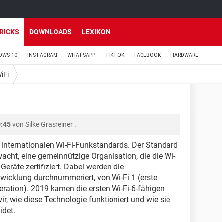
TRICKS
DOWNLOADS
LEXIKON
OWS 10
INSTAGRAM
WHATSAPP
TIKTOK
FACEBOOK
HARDWARE
iFi
0:45
von
Silke Grasreiner
.
s internationalen Wi-Fi-Funkstandards. Der Standard
acht, eine gemeinnützige Organisation, die die Wi-
Geräte zertifiziert. Dabei werden die
wicklung durchnummeriert, von Wi-Fi 1 (erste
eration). 2019 kamen die ersten Wi-Fi-6-fähigen
ir, wie diese Technologie funktioniert und wie sie
idet.