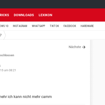
TRICKS
DOWNLOADS
LEXIKON
OWS 10
INSTAGRAM
WHATSAPP
TIKTOK
FACEBOOK
HARDWARE
7
Nächste
schlossen
6
15 um 08:21
 mehr ich kann nicht mehr camm