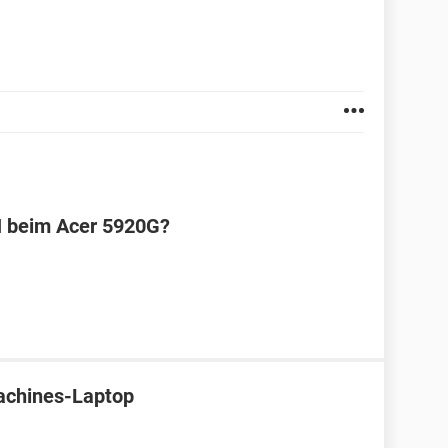
N beim Acer 5920G?
achines-Laptop