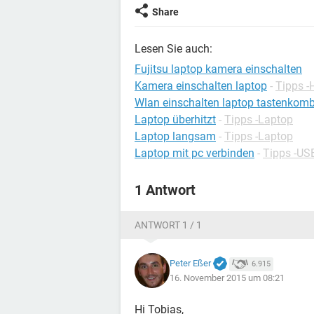
Share
Lesen Sie auch:
Fujitsu laptop kamera einschalten
Kamera einschalten laptop
-
Tipps -
Wlan einschalten laptop tastenkomb
Laptop überhitzt
-
Tipps -Laptop
Laptop langsam
-
Tipps -Laptop
Laptop mit pc verbinden
-
Tipps -US
1 Antwort
ANTWORT 1 / 1
Peter Eßer
6.915
16. November 2015 um 08:21
Hi Tobias,