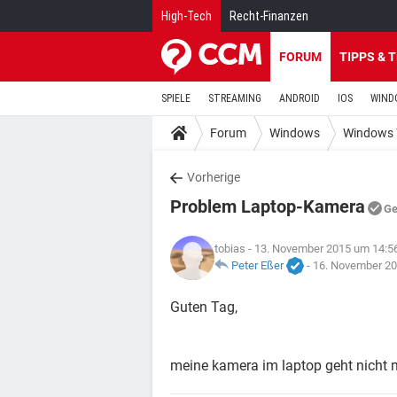
High-Tech
Recht-Finanzen
FORUM
TIPPS & 
SPIELE
STREAMING
ANDROID
IOS
WIND
Forum
Windows
Windows 
Vorherige
Problem Laptop-Kamera
Ge
tobias
- 13. November 2015 um 14:5
Peter Eßer
-
16. November 20
Guten Tag,
meine kamera im laptop geht nicht