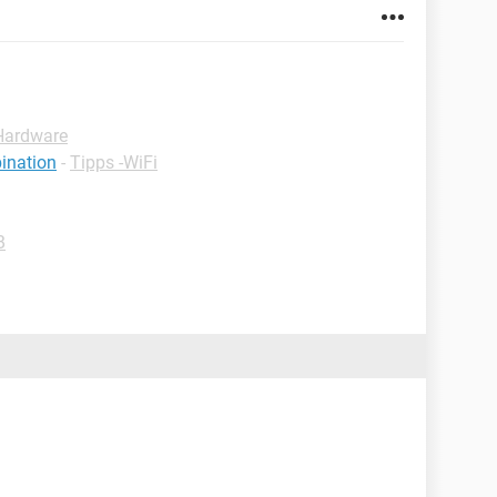
Hardware
ination
-
Tipps -WiFi
B